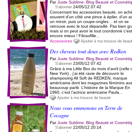
Par
Juste Sublime: Blog Beauté et Cosméti
24/05/12 07:42
S'abonner
Concernant les accessoires beauté, on ach
souvent d’un côté une pince à épiler, d’un a
un miroir, puis un coupe-ongles… et on se
retrouve avec le tout dépareillé. Pas bien g
mais si on peut avoir le tout coordonné c’es
encore mieux ! Filosofille...
Accessoires
Ajouter à ma trousse de beau
Des cheveux tout doux avec Redken
Par
Juste Sublime: Blog Beauté et Cosméti
23/05/12 07:42
S'abonner
Grâce à ma Little Box du mois d’avril (celle 
New York) , j’ai été ravie de découvrir le
shampooing All Soft de REDKEN, marque
américaine dont les magazines féminins ava
beaucoup parlé. L’histoire de la Marque En
1960, c’est l’actrice américaine Paula...
Ajouter à ma trousse de beauté
Nous vous emmenons en Terre de
Cocagne
Par
Juste Sublime: Blog Beauté et Cosméti
22/05/12 20:14
S'abonner