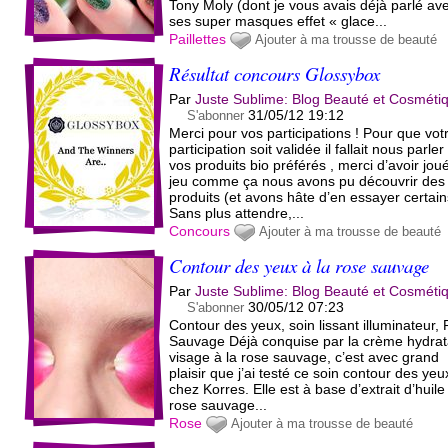
Tony Moly (dont je vous avais déjà parlé av
ses super masques effet « glace...
Paillettes
Ajouter à ma trousse de beauté
Résultat concours Glossybox
Par
Juste Sublime: Blog Beauté et Cosméti
31/05/12 19:12
S'abonner
Merci pour vos participations ! Pour que vot
participation soit validée il fallait nous parler
vos produits bio préférés , merci d’avoir joué
jeu comme ça nous avons pu découvrir des
produits (et avons hâte d’en essayer certains
Sans plus attendre,...
Concours
Ajouter à ma trousse de beauté
Contour des yeux à la rose sauvage
Par
Juste Sublime: Blog Beauté et Cosméti
30/05/12 07:23
S'abonner
Contour des yeux, soin lissant illuminateur,
Sauvage Déjà conquise par la crème hydra
visage à la rose sauvage, c’est avec grand
plaisir que j’ai testé ce soin contour des ye
chez Korres. Elle est à base d’extrait d’huile
rose sauvage...
Rose
Ajouter à ma trousse de beauté