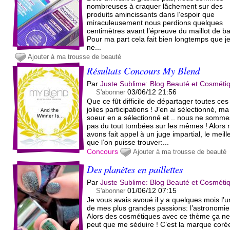
nombreuses à craquer lâchement sur des
produits amincissants dans l’espoir que
miraculeusement nous perdions quelques
centimètres avant l’épreuve du maillot de ba
Pour ma part cela fait bien longtemps que j
ne...
Ajouter à ma trousse de beauté
Résultats Concours My Blend
Par
Juste Sublime: Blog Beauté et Cosméti
03/06/12 21:56
S'abonner
Que ce fût difficile de départager toutes ces
jolies participations ! J’en ai sélectionné, ma
soeur en a sélectionné et .. nous ne somme
pas du tout tombées sur les mêmes ! Alors 
avons fait appel à un juge impartial, le meill
que l’on puisse trouver:...
Concours
Ajouter à ma trousse de beauté
Des planètes en paillettes
Par
Juste Sublime: Blog Beauté et Cosméti
01/06/12 07:15
S'abonner
Je vous avais avoué il y a quelques mois l’
de mes plus grandes passions: l’astronomie
Alors des cosmétiques avec ce thème ça n
peut que me séduire ! C’est la marque cor