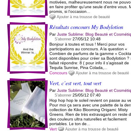
motivées, malheureusement nous ne pouv
en faire profiter qu’une seule d’entre vous. 
promis, si l’occasion...
Ajouter à ma trousse de beauté
Résultats concours My Bodylotion
Par
Juste Sublime: Blog Beauté et Cosméti
27/05/12 10:48
S'abonner
Bonjour à toutes et tous ! Merci pour vos
participations au concours. A la question «
Combien de parfums de la gamme « Cocktai
sont disponibles pour créer sa Bodylotion ? »
fallait répondre: 8 ( pour info il s’agissait de
Tequila Sunrise, Pina Colada,...
Concours
Ajouter à ma trousse de beauté
Vert, c’est vert, tout vert
Par
Juste Sublime: Blog Beauté et Cosméti
25/05/12 07:40
S'abonner
Hop hop hop le soleil revient on passe au ve
Pour moi ça sera avec une palette de la der
collection de Kiko Blooming Origami: Misty
Greens. Rien de très extravagant on reste 
des couleurs ultra naturelles et facilement
portables. Le ton de...
Vert
Ajouter à ma trousse de beauté