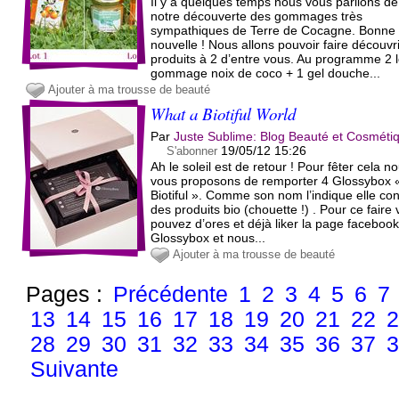
Il y a quelques temps nous vous parlions de
notre découverte des gommages très
sympathiques de Terre de Cocagne. Bonne
nouvelle ! Nous allons pouvoir faire découvri
produits à 2 d’entre vous. Au programme 2 l
gommage noix de coco + 1 gel douche...
Ajouter à ma trousse de beauté
What a Biotiful World
Par
Juste Sublime: Blog Beauté et Cosméti
19/05/12 15:26
S'abonner
Ah le soleil est de retour ! Pour fêter cela n
vous proposons de remporter 4 Glossybox 
Biotiful ». Comme son nom l’indique elle con
des produits bio (chouette !) . Pour ce faire
pouvez d’ores et déjà liker la page faceboo
Glossybox et nous...
Ajouter à ma trousse de beauté
Pages :
Précédente
1
2
3
4
5
6
7
13
14
15
16
17
18
19
20
21
22
28
29
30
31
32
33
34
35
36
37
Suivante