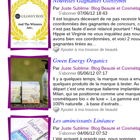
Nouvelles Gagnantes Glossybox
Par
Juste Sublime: Blog Beauté et Cosméti
07/06/12 18:43
S'abonner
Il est toujours décevant de ne pas recevoir 
coordonnées des gagnantes de concours, 
n’est pas faute d’avoir relancé pourtant ! H
Hippie et Virginie ne vous inquiétez pas nou
avons bien vos coordonnées, et voici 2 nouv
gagnantes tirées au...
Ajouter à ma trousse de beauté
Green Energy Organics
Par
Juste Sublime: Blog Beauté et Cosméti
05/06/12 07:17
S'abonner
Il y a quelques temps, la marque nous a en
quelques produits de la marque à tester. Au
départ c’est une marque italienne implantée
Milan, qui se positionne comme une marqu
cosmétiques bio « de luxe ». La gamme est
100% naturelle , à base d’extraits...
Ajouter à ma trousse de beauté
Les amincissants Linéance
Par
Juste Sublime: Blog Beauté et Cosméti
04/06/12 07:52
S'abonner
L’été arrivant à grands pas, nous sommes