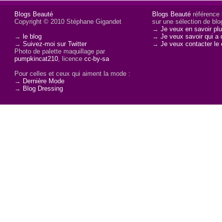
Blogs Beauté
Blogs Beauté
référence l
Copyright © 2010 Stéphane Gigandet
sur une sélection de blo
→
Je veux en savoir plu
→
le blog
→
Je veux savoir qui a 
→
Suivez-moi sur Twitter
→
Je veux contacter le 
Photo de palette maquillage par
pumpkincat210
, licence
cc-by-sa
Pour celles et ceux qui aiment la mode :
→
Dernière Mode
→
Blog Dressing