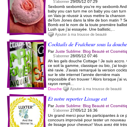
29/05/12 07:29
S'abonner
Sexbomb sexbomb you’re my sexbomb And
baby you can turn me on baby you can tur
on Vais-je réussir à vous mettre la chanson
deTom Jones dans la tête de bon matin ? S
Bomb est le nom de la toute première ballist
Lush que j’ai essayée. Une ballistic,...
Ajouter à ma trousse de beauté
Cocktails de Fraîcheur sous la douch
Par
Juste Sublime: Blog Beauté et Cosméti
28/05/12 07:46
S'abonner
Ah les gels douche Cottage ! Je suis accro.
ce soit la gamme, classique ou bio, j’ai touj
été ravie. J’avais remarqué la version cockta
sur le site internet l’année dernière mais
impossible d’en trouver ! Alors lorsque j’ai vu
rayon rempli...
Douche
Ajouter à ma trousse de beauté
Et notre reporter Lissage est
Par
Juste Sublime: Blog Beauté et Cosméti
27/05/12 16:36
S'abonner
Un grand merci pour les participantes à ce p
concours improvisé pour tester un nouveau 
de lissage pour cheveux! Vous avez été trè