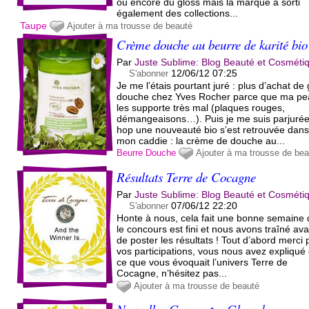
ou encore du gloss mais la marque a sorti
également des collections...
Taupe
Ajouter à ma trousse de beauté
Crème douche au beurre de karité bio
Par
Juste Sublime: Blog Beauté et Cosméti
12/06/12 07:25
S'abonner
Je me l’étais pourtant juré : plus d’achat de 
douche chez Yves Rocher parce que ma p
les supporte très mal (plaques rouges,
démangeaisons…). Puis je me suis parjurée
hop une nouveauté bio s’est retrouvée dan
mon caddie : la crème de douche au...
Beurre
Douche
Ajouter à ma trousse de be
Résultats Terre de Cocagne
Par
Juste Sublime: Blog Beauté et Cosméti
07/06/12 22:20
S'abonner
Honte à nous, cela fait une bonne semaine
le concours est fini et nous avons traîné av
de poster les résultats ! Tout d’abord merci 
vos participations, vous nous avez expliqué
ce que vous évoquait l’univers Terre de
Cocagne, n’hésitez pas...
Ajouter à ma trousse de beauté