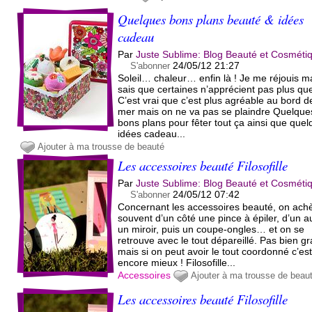
Quelques bons plans beauté & idées
cadeau
Par
Juste Sublime: Blog Beauté et Cosméti
24/05/12 21:27
S'abonner
Soleil… chaleur… enfin là ! Je me réjouis ma
sais que certaines n’apprécient pas plus qu
C’est vrai que c’est plus agréable au bord d
mer mais on ne va pas se plaindre Quelque
bons plans pour fêter tout ça ainsi que que
idées cadeau...
Ajouter à ma trousse de beauté
Les accessoires beauté Filosofille
Par
Juste Sublime: Blog Beauté et Cosméti
24/05/12 07:42
S'abonner
Concernant les accessoires beauté, on ach
souvent d’un côté une pince à épiler, d’un a
un miroir, puis un coupe-ongles… et on se
retrouve avec le tout dépareillé. Pas bien g
mais si on peut avoir le tout coordonné c’es
encore mieux ! Filosofille...
Accessoires
Ajouter à ma trousse de beau
Les accessoires beauté Filosofille