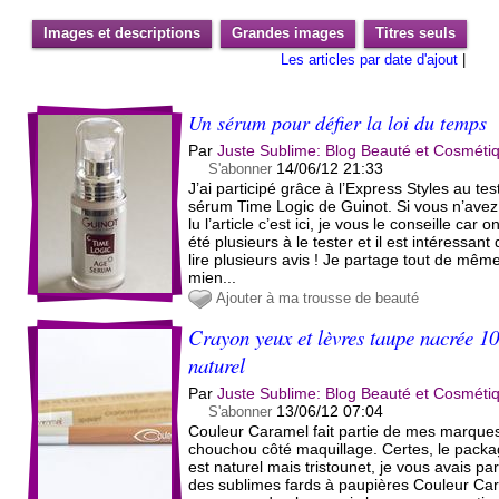
Images et descriptions
Grandes images
Titres seuls
Les articles par date d'ajout
|
Un sérum pour défier la loi du temps
Par
Juste Sublime: Blog Beauté et Cosméti
14/06/12 21:33
S'abonner
J’ai participé grâce à l’Express Styles au tes
sérum Time Logic de Guinot. Si vous n’avez
lu l’article c’est ici, je vous le conseille car o
été plusieurs à le tester et il est intéressant
lire plusieurs avis ! Je partage tout de même
mien...
Ajouter à ma trousse de beauté
Crayon yeux et lèvres taupe nacrée 
naturel
Par
Juste Sublime: Blog Beauté et Cosméti
13/06/12 07:04
S'abonner
Couleur Caramel fait partie de mes marques
chouchou côté maquillage. Certes, le packa
est naturel mais tristounet, je vous avais par
des sublimes fards à paupières Couleur Ca