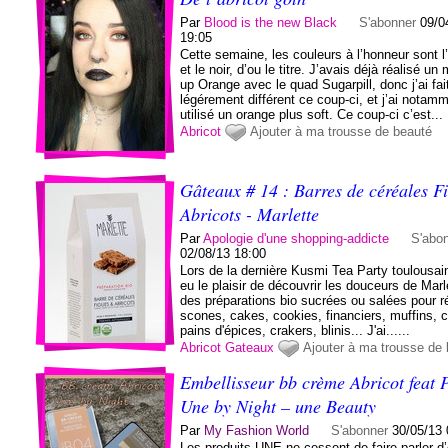
Par
Blood is the new Black
S'abonner
09/0
19:05
Cette semaine, les couleurs à l’honneur sont l’
et le noir, d’ou le titre. J’avais déjà réalisé un
up Orange avec le quad Sugarpill, donc j’ai fai
légérement différent ce coup-ci, et j’ai notam
utilisé un orange plus soft. Ce coup-ci c’est...
Abricot
Ajouter à ma trousse de beauté
Gâteaux # 14 : Barres de céréales F
Abricots - Marlette
Par
Apologie d'une shopping-addicte
S'abo
02/08/13 18:00
Lors de la dernière Kusmi Tea Party toulousaine
eu le plaisir de découvrir les douceurs de Marl
des préparations bio sucrées ou salées pour ré
scones, cakes, cookies, financiers, muffins, 
pains d'épices, crakers, blinis... J'ai......
Abricot
Gateaux
Ajouter à ma trousse de
Embellisseur bb crème Abricot feat P
Une by Night – une Beauty
Par
My Fashion World
S'abonner
30/05/13 
Les produits UNE ne cessent de faire parler d