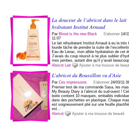
La douceur de l’abricot dans le lait
hydratant Institut Arnaud
Par
Blood is the new Black
S'abonner
14/1
11:07
Le lait réhydratant Institut Arnaud à eu la très 
lourde tâche de prendre la suite de l’excellent
Eau de Lierac, mon alliée hydratation de cet é
J’avais du coup réussit à ne plus oublier d’hyd
mes jambes, autant dire qu’il y’avait beaucoup
Abricot
Lait
Ajouter à ma trousse de beau
L’abricot du Roussillon vu d’Asie
Par
Ces impressions
S'abonner
24/03/11 0
Premier test de ma commande Sasa, les ma
My Beauty Diary à l’abricot du sud-ouest ! Cet
boite contient 10 masques, emballés individu
dans des pochettes en plastique. Chaque ma
est soigneusement plié sur une feuille plastifiée
est...
Abricot
Ajouter à ma trousse de beauté