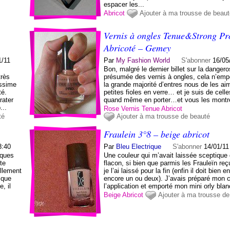
espacer les...
Abricot
Ajouter à ma trousse de beau
Vernis à ongles Tenue&Strong Pr
Abricoté – Gemey
1/11
Par
My Fashion World
S'abonner
16/05
Bon, malgré le dernier billet sur la dangero
très
présumée des vernis à ongles, cela n’em
issime
la grande majorité d’entres nous de les ai
té.
petites fioles en verre… et je suis de cell
rater
quand même en porter…et vous les montrer
...
Rose
Vernis
Tenue
Abricot
té
Ajouter à ma trousse de beauté
Fraulein 3°8 – beige abricot
8:40
Par
Bleu Electrique
S'abonner
14/01/11
sques
Une couleur qui m’avait laissée sceptique
te
flacon, si bien que parmis les Frauleïn reç
ellement
je l’ai laissé pour la fin (enfin il doit bien e
sque
encore un ou deux). J’avais préparé mon 
, il
l’application et emporté mon mini orly blan
Beige
Abricot
Ajouter à ma trousse de