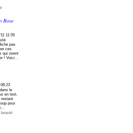
té
o Rose
/11 11:05
sité
pêche pas
mer ces
es qui osent
 ! Voici...
 08:23
 dans le
us en test,
n restant
coup pour
c...
 beauté