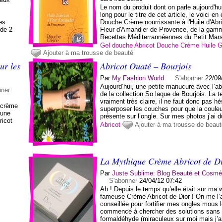
.
Le nom du produit dont on parle aujourd'hui
long pour le titre de cet article, le voici en 
es
Douche Crème nourrissante à l'Huile d'Abri
 de 2
Fleur d'Amandier de Provence, de la gam
Recettes Méditerrannéennes du Petit Marsei
Gel douche
Abricot
Douche
Crème
Huile
G
Ajouter à ma trousse de beauté
ur les
Abricot Ouaté – Bourjois
Par
My Fashion World
S'abonner
22/09
Aujourd’hui, une petite manucure avec l’ab
nner
de la collection So laque de Bourjois. La t
vraiment très claire, il ne faut donc pas hé
e crème
superposer les couches pour que la couleu
'une
présente sur l’ongle. Sur mes photos j’ai d
ricot
Abricot
Ajouter à ma trousse de beau
La Mythique Crème Abricot de D
Par
Juste Sublime: Blog Beauté et Cosmé
S'abonner
24/04/12 07:42
Ah ! Depuis le temps qu’elle était sur ma w
fameuse Crème Abricot de Dior ! On me l’
conseillée pour fortifier mes ongles mous l
commencé à chercher des solutions sans
formaldéhyde (miraculeux sur moi mais j’a