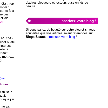
d'autres blogueurs et lecteurs passionnés de
 était trop
beauté.
entier :
cot et à la
me Les
llais.......
Inscrivez votre blog !
el
Si vous parlez de beauté sur votre blog et si vous
souhaitez que vos articles soient référencés sur
Blogs Beauté
,
proposez votre blog
!
/12 06:33
ricot ouaté
einte est
siter à
r soit
u mettre...
té
ior
tiques
ishlist la
avait
orsque j’ai
imerais