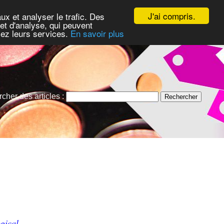
J'ai compris.
ux et analyser le trafic. Des
et d'analyse, qui peuvent
isez leurs services.
En savoir plus
cher des articles :
ogical