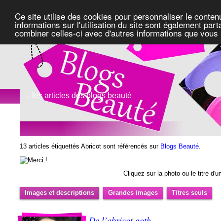
Ce site utilise des cookies pour personnaliser le conten
informations sur l'utilisation du site sont également pa
combiner celles-ci avec d'autres informations que vous l
→ les articles des blogs beauté
13 articles étiquettés Abricot sont référencés sur
Blogs Beauté
.
Cliquez sur la photo ou le titre d'un
Images et descriptions
Grandes images
Titres seuls
De l’abricot goth