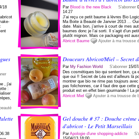
4/18
Par
Blood is the new Black
S'abonner
14:27
abricot
J’ai reçu ce petit baume à lèvres Bio Logi
 make-
Ma Boite à Beauté de Janvier 2013 … Oui 
t
date. Mais bon, j’arrive à court de mes au
ment
baumes donc je l’ai sorti. Il s’agit d’un peti
plutôt mignon. Mais ce packaging est aussi
Abricot
Baume
Ajouter à ma trousse 
igues
Douceurs Abricot/Miel – Secret d
Par
My Fashion World
S'abonner
15/07
Des cosmétiques bio qui sentent bon, ça 
nner
que oui !! Secret de Léa est d’ailleurs là 
montrer que bio ne rime pas toujours avec
 , j'ai
pas folichonnes, car il faut dire que cett
ette :
produit est en effet bien gourmande ! La p
aliser
Abricot
Miel
Ajouter à ma trousse de 
crèpes,
 beauté
alette
Gel douche # 37 : Douche crème 
d'abricot - Le Petit Marseillais
06:38
Par
Apologie d'une shopping-addicte
S'
15/04/13 18:00
’eux