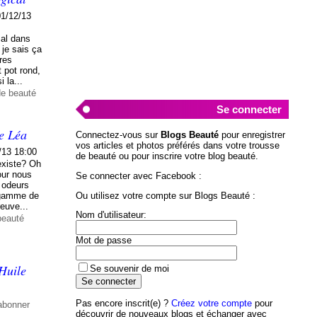
01/12/13
cal dans
je sais ça
tres
t pot rond,
 la...
de beauté
Se connecter
e Léa
Connectez-vous sur
Blogs Beauté
pour enregistrer
vos articles et photos préférés dans votre trousse
/13 18:00
de beauté ou pour inscrire votre blog beauté.
existe? Oh
pour nous
Se connecter avec Facebook :
 odeurs
Ou utilisez votre compte sur Blogs Beauté :
e gamme de
reuve...
Nom d'utilisateur:
beauté
Mot de passe
Huile
Se souvenir de moi
Pas encore inscrit(e) ?
Créez votre compte
pour
abonner
découvrir de nouveaux blogs et échanger avec