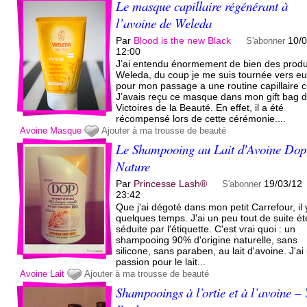
Le masque capillaire régénérant à
l’avoine de Weleda
Par
Blood is the new Black
10/
S'abonner
12:00
J’ai entendu énormement de bien des produ
Weleda, du coup je me suis tournée vers e
pour mon passage a une routine capillaire c
J’avais reçu ce masque dans mon gift bag 
Victoires de la Beauté. En effet, il a été
récompensé lors de cette cérémonie....
Avoine
Masque
Ajouter à ma trousse de beauté
Le Shampooing au Lait d'Avoine Dop
Nature
Par
Princesse Lash®
19/03/12
S'abonner
23:42
Que j'ai dégoté dans mon petit Carrefour, il 
quelques temps. J'ai un peu tout de suite ét
séduite par l'étiquette. C'est vrai quoi : un
shampooing 90% d'origine naturelle, sans
silicone, sans paraben, au lait d'avoine. J'ai
passion pour le lait...
Avoine
Lait
Ajouter à ma trousse de beauté
Shampooings à l’ortie et à l’avoine – 