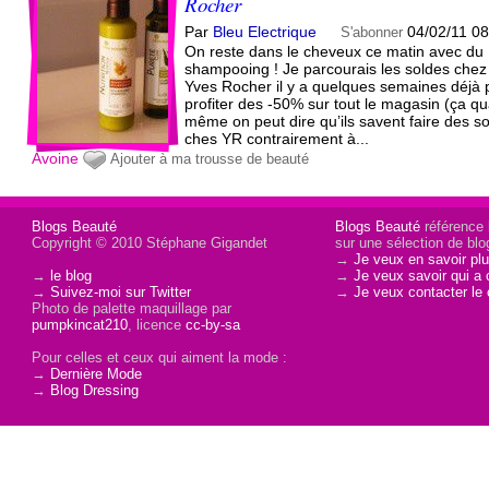
Rocher
Par
Bleu Electrique
04/02/11 0
S'abonner
On reste dans le cheveux ce matin avec du
shampooing ! Je parcourais les soldes chez
Yves Rocher il y a quelques semaines déjà 
profiter des -50% sur tout le magasin (ça q
même on peut dire qu’ils savent faire des s
ches YR contrairement à...
Avoine
Ajouter à ma trousse de beauté
Blogs Beauté
Blogs Beauté
référence l
Copyright © 2010 Stéphane Gigandet
sur une sélection de blo
→
Je veux en savoir plu
→
le blog
→
Je veux savoir qui a 
→
Suivez-moi sur Twitter
→
Je veux contacter le 
Photo de palette maquillage par
pumpkincat210
, licence
cc-by-sa
Pour celles et ceux qui aiment la mode :
→
Dernière Mode
→
Blog Dressing