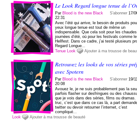
Le Look Regard longue tenue de l’O
Par
Blood is the new Black
S'abonner
17/0
22:31
Avec l’été qui arrive, le besoin de produits pou
yeux longue tenue est tout de même un
indispensable. Que cela soit pour les chaudes
journées d’été, où pour les festivals comme le
Hellfest. Dans ce cadre, j’ai testé plusieurs pr
Regard Longue...
Tenue
Look
Ajouter à ma trousse de beau
Retrouvez les looks de vos séries pré
avec Spotern
Par
Blood is the new Black
S'abonner
19/1
20:08
Avouez le, je ne suis probablement pas la seu
parfois flasher sur desfringues ou des chauss
que je vois dans des séries, films ou dramas.
truc, c’est que dans ce cas là, a part demande
twitter ou devoir retourner l’internet, c’est
compliqué...
Look
Ajouter à ma trousse de beauté