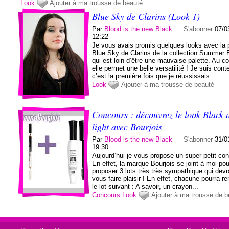
Look
Ajouter à ma trousse de beauté
Blue Sky de Clarins (Look 1)
Par
Blood is the new Black
S'abonner
07/0
12:22
Je vous avais promis quelques looks avec la 
Blue Sky de Clarins de la collection Summer 
qui est loin d’être une mauvaise palette. Au co
elle permet une belle versatilité ! Je suis cont
c’est la première fois que je réussissais...
Look
Ajouter à ma trousse de beauté
Concours : découvrez le look Black 
light avec Bourjois
Par
Blood is the new Black
S'abonner
31/0
19:30
Aujourd’hui je vous propose un super petit con
En effet, la marque Bourjois se joint à moi po
proposer 3 lots très très sympathique qui devr
vous faire plaisir ! En effet, chacune pourra r
le lot suivant : A savoir, un crayon...
Concours
Look
Ajouter à ma trousse de b