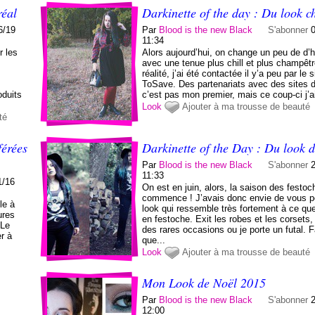
réal
Darkinette of the day : Du look 
6/19
Par
Blood is the new Black
S'abonner
11:34
r les
Alors aujourd’hui, on change un peu de d’h
avec une tenue plus chill et plus champêt
réalité, j’ai été contactée il y’a peu par le s
ToSave. Des partenariats avec des sites d
oduits
c’est pas mon premier, mais ce coup-ci j’ai 
Look
Ajouter à ma trousse de beauté
té
férées
Darkinette of the Day : Du look de
Par
Blood is the new Black
S'abonner
11:33
1/16
On est en juin, alors, la saison des festoc
commence ! J’avais donc envie de vous p
le à
look qui ressemble très fortement à ce que
ures
en festoche. Exit les robes et les corsets,
 Le
des rares occasions ou je porte un futal. F
r à
que...
Look
Ajouter à ma trousse de beauté
Mon Look de Noël 2015
Par
Blood is the new Black
S'abonner
12:00