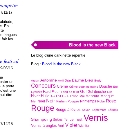
champêtre
07/11/17
abitude,
re. En
ite
e fringues
fait les...
Blood is the new Black
Le blog d'une darkinette repentie
 festival
Blog :
Blood is the new Black
29/05/16
he
Automne
Bleu
Baume
Bain
Argan
Avril
Body
oster un
Concours
 je porte
Crème
Douche
Crème pour les mains
Été
 c’est une
Gel
Fard
Fleur
Gel douche
Eyeliner
Fond de teint
Gris
aut dire
Hiver
Huile
Masque
Mascara
Lait
Lotion
Mai
Joli
Look
Noir
Rose
Noël
Printemps
Parfum
Pourpre
Robe
Miel
Rouge
Rouge à lèvres
Savon
Septembre
Sérums
Vernis
Shampoing
Test
Tenue
Soldes
27/12/15
Violet
Vernis à ongles
Vert
Wishlist