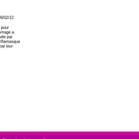
09/02/12
 pour
ommage a
uée par
 Illamasqua
par leur