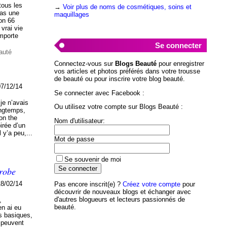
tous les
→
Voir plus de noms de cosmétiques, soins et
pas une
maquillages
on 66
 vrai vie
emporte
Se connecter
auté
Connectez-vous sur
Blogs Beauté
pour enregistrer
vos articles et photos préférés dans votre trousse
de beauté ou pour inscrire votre blog beauté.
07/12/14
Se connecter avec Facebook :
je n’avais
Ou utilisez votre compte sur Blogs Beauté :
ongtemps,
on the
Nom d'utilisateur:
irée d’un
l y’a peu,...
Mot de passe
Se souvenir de moi
 robe
18/02/14
Pas encore inscrit(e) ?
Créez votre compte
pour
découvrir de nouveaux blogs et échanger avec
d'autres blogueurs et lecteurs passionnés de
,
beauté.
en ai eu
s basiques,
i peuvent