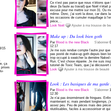
Ce n’est pas parce que nous n’étions que 
deux (la faute au travail) que Noël n’était 
excuse pour me mettre sur mon 31. Ou m
même. Donc, j’ai sorti la dose, car dans la
les occasions de cumuler maquillage à l’
pièce,...
Look
Noël
Ajouter à ma trousse de be
Make up : Du look bien goth
Par
Blood is the new Black
S'abonner
12:17
3/15
Je me suis rendue compte l’autre jour que 
pas posté de make-up goth depuis bien l
trop occupé à swatcher la dernière Naked 
.
Run. C’est chose réparée. Je me suis insp
re, ça
tutoriel de Toxic Tears, que j’ai découvert i
 prises
Look
Ajouter à ma trousse de beauté
tu-
Look : Les basiques de ma garde
Par
Blood is the new Black
S'abonner
12:30
Je n’ai pas énormément de fringues. Enfin
maintenant si, mais pendant longtemps, j’
assez peu. Peu de pièces mais des pièce
réutilisables, faciles à accessoiriser et qu