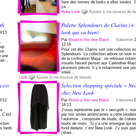
faire des tonnes de looks à elles seules. 
ça...
Robe
Look
Ajouter à ma trousse de b
th
Palette Splendours de Clarins (+ 
look qui va bien)
0/13
Par
Blood is the new Black
S'abonner
s
12:16
-up
Pour cet été, Clarins sort une collection
 un
Splendours. La collection arbore un look tr
u une
de la civilisation Maya : on retrouve not
ait...
visuels faisant penser aux Calendrier May
plusieurs pièces. Il y’a notamment une po
soleil...
Look
Ajouter à ma trousse de beauté
cess
Selection shopping spéciale « Ne
chez New Look
2/12
Par
Blood is the new Black
S'abonner
14:13
es
J’vous représente pas le « neo-goth », n
. C’est
par nos amies américaines a cette tendan
l’automne , composée de studs, de cranes
ection
boots de moto . Si y’a une enseigne qui es
s fards
fond dedans, c’est New Look. J’y suis pa
j’étais...