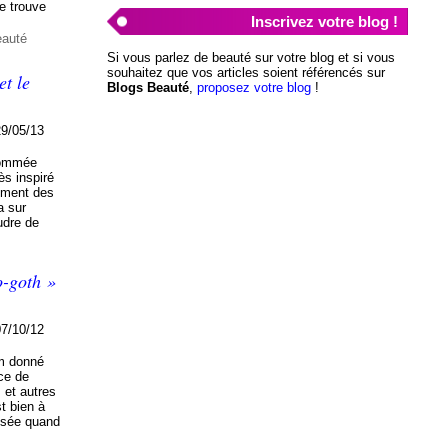
Je trouve
Inscrivez votre blog !
eauté
Si vous parlez de beauté sur votre blog et si vous
souhaitez que vos articles soient référencés sur
et le
Blogs Beauté
,
proposez votre blog
!
29/05/13
 nommée
ès inspiré
amment des
a sur
udre de
o-goth »
07/10/12
om donné
ce de
 et autres
t bien à
ssée quand