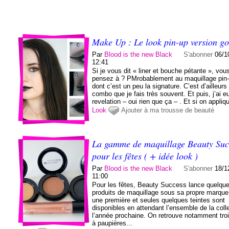
Make Up : Le look pin-up version go
Par
Blood is the new Black
S'abonner
06/1
12:41
Si je vous dit « liner et bouche pétante », vou
pensez à ? PMrobablement au maquillage pin
dont c’est un peu la signature. C’est d’ailleurs
combo que je fais très souvent. Et puis, j’ai e
revelation – oui rien que ça – . Et si on appliqu
Look
Ajouter à ma trousse de beauté
La gamme de maquillage Beauty Suc
pour les fêtes ( + idée look )
Par
Blood is the new Black
S'abonner
18/1
11:00
Pour les fêtes, Beauty Success lance quelqu
produits de maquillage sous sa propre marque
une première et seules quelques teintes sont
disponibles en attendant l’ensemble de la coll
l’année prochaine. On retrouve notamment troi
à paupières...