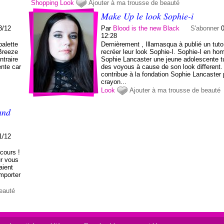
Shopping
Look
Ajouter à ma trousse de beauté
Make Up le look Sophie-i
3/12
Par
Blood is the new Black
S'abonner
12:28
palette
Dernièrement , Illamasqua à publié un tuto
Breeze
recréer leur look Sophie-I. Sophie-I en h
ntraire
Sophie Lancaster une jeune adolescente t
ente car
des voyous à cause de son look different.
contribue à la fondation Sophie Lancaster 
crayon...
Look
Ajouter à ma trousse de beauté
and
1/12
cours !
ur vous
aient
emporter
eauté