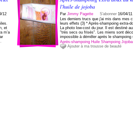
l'huile de jojoba
9/12
Par
Jimmy Pagette
S'abonner
16/04/11
Les derniers trucs que j'ai mis dans mes c
iles.
leurs effets (3) * Après-shampoing extra-
n, et
La photo low-cost du jour. Il est destiné 
ra m’a
"très secs ou frisés". Les miens sont déco
ar
impossible à démêler après le shampoing 
.
Après-shampoing
Huile
Shampoing
Jojoba
Ajouter à ma trousse de beauté