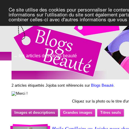
Ce site utilise des cookies pour personnaliser le conten
informations sur l'utilisation du site sont également pa
combiner celles-ci avec d'autres informations que vous l
→ les articles des blogs beauté
2 articles étiquettés Jojoba sont référencés sur
Blogs Beauté
.
Cliquez sur la photo ou le titre d'un
Images et descriptions
Grandes images
Titres seuls
Huile Capillaire au Jojoba pour che