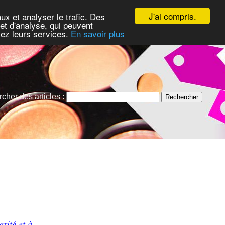
J'ai compris.
ux et analyser le trafic. Des
et d'analyse, qui peuvent
isez leurs services.
En savoir plus
cher des articles :
rité et à