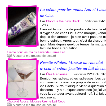
La crème pour les mains Lait et Lav
de Cien
Par
Blood is the new Black
04/1
S'abonner
12:17
Cien est la marque de produits de beauté e
d’hygiène de chez Lidl. Cette marque, vend
depuis des années , je n’en avait pas une tr
bonne opinion. Après tout, c’est du discount
quoi. Mais depuis quelque temps, la marqu
fait une bonne réputation...
Crème pour les mains
Lavande
Crème
Lait
Ajouter à ma trousse de beauté
Recette #Paleo: Mousse au chocolat
avocat et crème fouettée au lait de co
Par
Être Radieuse
22/08/16 16
S'abonner
Bonjour les radieux et les radieuses! Les g
sont vraiment curieux à propos de mon mo
vie Paelo. Surtout lorsque vient la question 
desserts. Il y a quelques semaines (et j'ai v
vous la partager avant aujourd'hui), j'ai fait
mousse au...
Chocolat
Avocat
Mousse
Crème
Lait
Coco
Ajouter à ma trousse de beauté