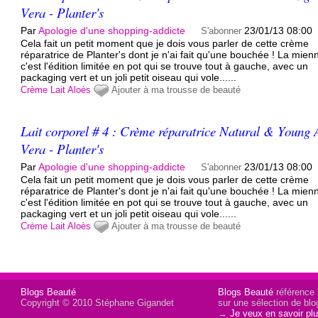
Vera - Planter's
Par
Apologie d'une shopping-addicte
23/01/13 08:00
S'abonner
Cela fait un petit moment que je dois vous parler de cette crème
réparatrice de Planter's dont je n'ai fait qu'une bouchée ! La mien
c'est l'édition limitée en pot qui se trouve tout à gauche, avec un
packaging vert et un joli petit oiseau qui vole......
Crème
Lait
Aloès
Ajouter à ma trousse de beauté
Lait corporel # 4 : Crème réparatrice Natural & Young 
Vera - Planter's
Par
Apologie d'une shopping-addicte
23/01/13 08:00
S'abonner
Cela fait un petit moment que je dois vous parler de cette crème
réparatrice de Planter's dont je n'ai fait qu'une bouchée ! La mien
c'est l'édition limitée en pot qui se trouve tout à gauche, avec un
packaging vert et un joli petit oiseau qui vole......
Crème
Lait
Aloès
Ajouter à ma trousse de beauté
Blogs Beauté
Blogs Beauté
référence l
Copyright © 2010 Stéphane Gigandet
sur une sélection de blo
→
Je veux en savoir plu