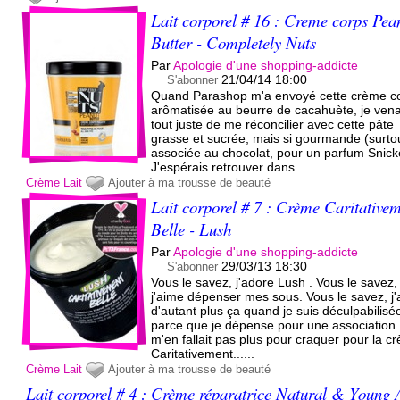
Lait corporel # 16 : Creme corps Pea
Butter - Completely Nuts
Par
Apologie d'une shopping-addicte
21/04/14 18:00
S'abonner
Quand Parashop m'a envoyé cette crème c
arômatisée au beurre de cacahuète, je vena
tout juste de me réconcilier avec cette pâte
grasse et sucrée, mais si gourmande (surto
associée au chocolat, pour un parfum Snick
J'espérais retrouver dans...
Crème
Lait
Ajouter à ma trousse de beauté
Lait corporel # 7 : Crème Caritative
Belle - Lush
Par
Apologie d'une shopping-addicte
29/03/13 18:30
S'abonner
Vous le savez, j'adore Lush . Vous le savez,
j'aime dépenser mes sous. Vous le savez, j
d'autant plus ça quand je suis déculpabilisé
parce que je dépense pour une association. 
m'en fallait pas plus pour craquer pour la c
Caritativement......
Crème
Lait
Ajouter à ma trousse de beauté
Lait corporel # 4 : Crème réparatrice Natural & Young 