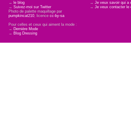
→
le blog
→
Je veux savoir qui a 
→
Suivez-moi sur Twitter
→
Je veux contacter le 
Photo de palette maquillage par
pumpkincat210
, licence
cc-by-sa
Pour celles et ceux qui aiment la mode :
→
Dernière Mode
→
Blog Dressing