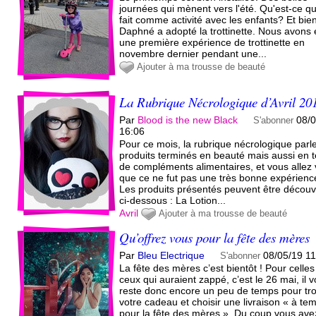
journées qui mènent vers l'été. Qu'est-ce q
fait comme activité avec les enfants? Et bie
Daphné a adopté la trottinette. Nous avons
une première expérience de trottinette en
novembre dernier pendant une...
Ajouter à ma trousse de beauté
La Rubrique Nécrologique d’Avril 20
Par
Blood is the new Black
08/
S'abonner
16:06
Pour ce mois, la rubrique nécrologique parl
produits terminés en beauté mais aussi en 
de compléments alimentaires, et vous allez 
que ce ne fut pas une très bonne expérienc
Les produits présentés peuvent être découv
ci-dessous : La Lotion...
Avril
Ajouter à ma trousse de beauté
Qu’offrez vous pour la fête des mères
Par
Bleu Electrique
08/05/19 1
S'abonner
La fête des mères c’est bientôt ! Pour celles
ceux qui auraient zappé, c’est le 26 mai, il 
reste donc encore un peu de temps pour tr
votre cadeau et choisir une livraison « à te
pour la fête des mères ». Du coup vous ave