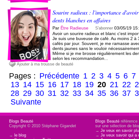
Sourire radieux : l'importance d'avoir
dents blanches en affaires
Par
Être Radieuse
03/05/19 15
S'abonner
Avoir un sourire radieux et blanc c'est impor
Je suis une buveuse de café. Au moins 2 à 
cafés par jour. Souvent, je me ramasse avec
dents jaunes sans le vouloir nécessairement
Même si je me brosse régulièrement les de
selon les recommandation...
Ajouter à ma trousse de beauté
Pages :
Précédente
1
2
3
4
5
6
7
13
14
15
16
17
18
19
20
21
22
28
29
30
31
32
33
34
35
36
37
Suivante
Blogs Beauté
Blogs Beauté
référence l
Copyright © 2010 Stéphane Gigandet
sur une sélection de blo
→
Je veux en savoir plu
→
le blog
→
Je veux savoir qui a 