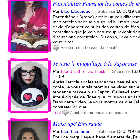
Parentalité// Pourquoi les contes de f
Par
Bleu Electrique
15/05/19 0
S'abonner
Parenthèse : (grand) article un peu différen
mes articles habituels aujourd’hui mais j’ava
envie d’aborder ce sujet des contes de fées
comptines que je vois beaucoup revenir dan
discussions parentales. Du coup, j’avais env
vous livrer...
Ajouter à ma trousse de beauté
Je teste le maquillage à la Japonaise
Par
Blood is the new Black
13/
S'abonner
12:59
Après l’article sur les tendances beauté en
corée, je vous avais promis une vidéo sur l
tendance make-up au Japon. Celles-ci sont
être éloignée de l’idée que vous vous en fai
Dans cette video, je vous montre ce que j’ai
constater ici, que...
Test
Ajouter à ma trousse de beauté
Make-up// Emeraude
Par
Bleu Electrique
13/05/19 0
S'abonner
Pour ce maquillage à base d’émeraude, j’ai