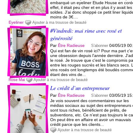
embarqué un eyeliner Etude House en coré
effet, il était peu cher et en plus il y avait les
soldes. J’ai donc shoppé ce petit liner liquid
moins de 3€....
Eyeliner
Ajouter à ma trousse de beauté
#Vindredi: mai rime avec rosé et
générosité
Par
Être Radieuse
04/05/19 00
S'abonner
Qui est fan de vin rosé ici? Pour ma part c'e
une obsession depuis l'année dernière. J'a
le rosé. Je trouve que c'est le compromis pa
entre les rouges sucrés et les blancs secs. 
vins rosés ont longtemps été boudés comm
étant des vins de...
Rose
Mai
Ajouter à ma trousse de beauté
Le crédit d’un entrepreneur
Par
Être Radieuse
03/05/19 15
S'abonner
Je vois souvent des commentaires sur les
médias sociaux au sujet des entrepreneurs q
sont tous riches, bénéficient de prêts, de
subventions, etc. Ce n’est pas toujours le ca
On peut être en affaire et avoir un mauvais
crédit parce que les clients...
Ajouter à ma trousse de beauté