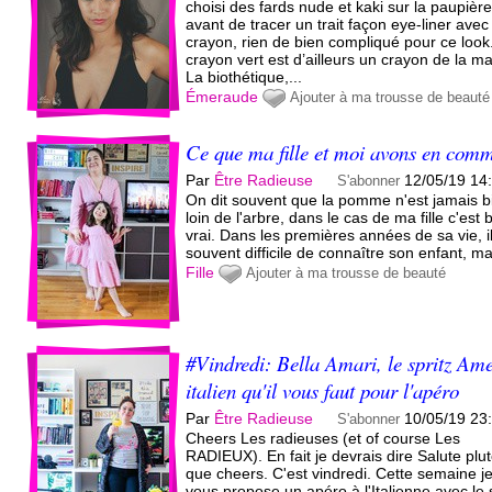
choisi des fards nude et kaki sur la paupièr
avant de tracer un trait façon eye-liner ave
crayon, rien de bien compliqué pour ce look
crayon vert est d’ailleurs un crayon de la m
La biothétique,...
Émeraude
Ajouter à ma trousse de beauté
Ce que ma fille et moi avons en com
Par
Être Radieuse
12/05/19 14
S'abonner
On dit souvent que la pomme n'est jamais b
loin de l'arbre, dans le cas de ma fille c'est 
vrai. Dans les premières années de sa vie, il
souvent difficile de connaître son enfant, mai
Fille
Ajouter à ma trousse de beauté
#Vindredi: Bella Amari, le spritz Am
italien qu'il vous faut pour l'apéro
Par
Être Radieuse
10/05/19 23
S'abonner
Cheers Les radieuses (et of course Les
RADIEUX). En fait je devrais dire Salute plut
que cheers. C'est vindredi. Cette semaine j
vous propose un apéro à l'Italienne avec le 