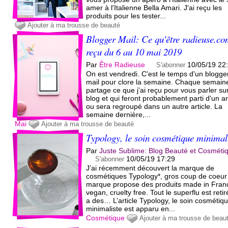
amer à l'Italienne Bella Amari. J'ai reçu les
produits pour les tester...
Ajouter à ma trousse de beauté
Blogger Mail: Ce qu'être radieuse.co
reçu du 6 au 10 mai 2019
Par
Être Radieuse
10/05/19 22
S'abonner
On est vendredi. C'est le temps d'un blogge
mail pour clore la semaine. Chaque semaine
partage ce que j'ai reçu pour vous parler sur
blog et qui feront probablement parti d'un ar
ou sera regroupé dans un autre article. La
semaine dernière,...
Mai
Ajouter à ma trousse de beauté
Typology, le soin cosmétique minimal
Par
Juste Sublime: Blog Beauté et Cosméti
10/05/19 17:29
S'abonner
J’ai récemment découvert la marque de
cosmétiques Typology*, gros coup de coeur 
marque propose des produits made in Fran
vegan, cruelty free. Tout le superflu est retir
a des… L’article Typology, le soin cosmétiq
minimaliste est apparu en...
Cosmétique
Ajouter à ma trousse de beau