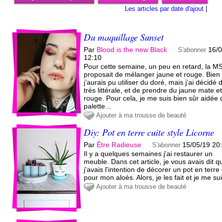
Les articles par date d'ajout
|
Du maquillage Sunset
Par
Blood is the new Black
16/
S'abonner
12:10
Pour cette semaine, un peu en retard, la M
proposait de mélanger jaune et rouge. Bien 
j’aurais pu utiliser du doré, mais j’ai décidé 
très littérale, et de prendre du jaune mate e
rouge. Pour cela, je me suis bien sûr aidée 
palette...
Ajouter à ma trousse de beauté
Diy: Pot en terre cuite style Licorne
Par
Être Radieuse
15/05/19 20
S'abonner
Il y a quelques semaines j'ai restaurer un
meuble. Dans cet article, je vous avais dit q
j'avais l'intention de décorer un pot en terre 
pour mon aloès. Alors, je les fait et je me sui
Ajouter à ma trousse de beauté