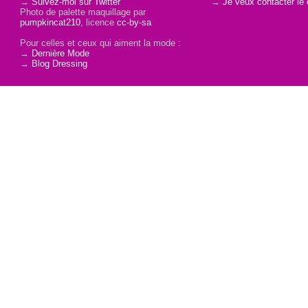
→
Suivez-moi sur Twitter
→
Je veux contacter le 
Photo de palette maquillage par
pumpkincat210
, licence
cc-by-sa
Pour celles et ceux qui aiment la mode :
→
Dernière Mode
→
Blog Dressing