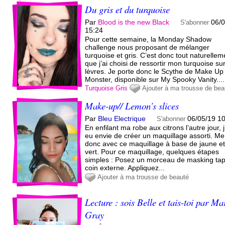
Du gris et du turquoise
Par
Blood is the new Black
06/
S'abonner
15:24
Pour cette semaine, la Monday Shadow
challenge nous proposant de mélanger
turquoise et gris. C’est donc tout naturellem
que j’ai choisi de ressortir mon turquoise sur
lèvres. Je porte donc le Scythe de Make Up
Monster, disponible sur My Spooky Vanity....
Turquoise
Gris
Ajouter à ma trousse de bea
Make-up// Lemon’s slices
Par
Bleu Electrique
06/05/19 1
S'abonner
En enfilant ma robe aux citrons l’autre jour, j
eu envie de créer un maquillage assorti. Me 
donc avec ce maquillage à base de jaune e
vert. Pour ce maquillage, quelques étapes
simples : Posez un morceau de masking ta
coin externe. Appliquez...
Ajouter à ma trousse de beauté
Lecture : sois Belle et tais-toi par Ma
Gray