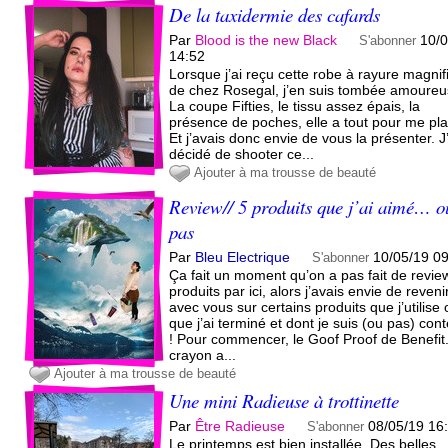
De la taxidermie des cafards
Par
Blood is the new Black
10/
S'abonner
14:52
Lorsque j’ai reçu cette robe à rayure magni
de chez Rosegal, j’en suis tombée amoureu
La coupe Fifties, le tissu assez épais, la
présence de poches, elle a tout pour me pla
Et j’avais donc envie de vous la présenter. J
décidé de shooter ce...
Ajouter à ma trousse de beauté
Review// 5 produits que j’ai aimé… o
pas
Par
Bleu Electrique
10/05/19 0
S'abonner
Ça fait un moment qu’on a pas fait de revie
produits par ici, alors j’avais envie de reveni
avec vous sur certains produits que j’utilise
que j’ai terminé et dont je suis (ou pas) con
! Pour commencer, le Goof Proof de Benefit
crayon a...
Ajouter à ma trousse de beauté
Une mini Radieuse à trottinette
Par
Être Radieuse
08/05/19 16
S'abonner
Le printemps est bien installée. Des belles