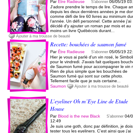
Par
Être Radieuse
06/05/19 03
S'abonner
J'adore prendre le temps de lire. Chaque a
depuis les deux dernières années je me do
comme défi de lire 60 livres au minimum du
l'année. Un défi personnel. Cette année j'ai
décidé d'y ajouter un roman par mois et au
moins un livre Québécois durant...
Ajouter à ma trousse de beauté
Recette: bouchées de saumon fumé
Par
Être Radieuse
05/05/19 22
S'abonner
Hier je vous ai parlé d'un vin rosé, le Simbol
pour le vindredi. J'avais fait quelques bouc
de Saumon fumé pour accompagner le vin r
Rien de plus simple que les bouchées de
Saumon fumé qui sont sur cette photo.
Tellement facile que je suis certaine...
Saumon
Ajouter à ma trousse de beauté
L’eyeliner Oh m’Eye Line de Etude
House
Par
Blood is the new Black
04/
S'abonner
12:49
Je suis une goth, donc par définition, je dois
tester tous les eyeliners. C’est ainsi que j’ai