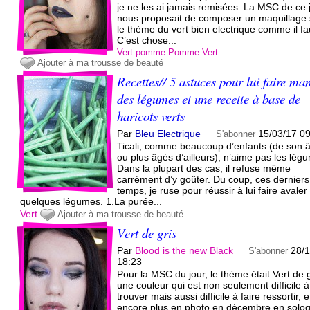
je ne les ai jamais remisées. La MSC de ce 
nous proposait de composer un maquillage 
le thème du vert bien electrique comme il fa
C’est chose...
Vert pomme
Pomme
Vert
Ajouter à ma trousse de beauté
Recettes// 5 astuces pour lui faire ma
des légumes et une recette à base de
haricots verts
Par
Bleu Electrique
15/03/17 0
S'abonner
Ticali, comme beaucoup d’enfants (de son 
ou plus âgés d’ailleurs), n’aime pas les lég
Dans la plupart des cas, il refuse même
carrément d’y goûter. Du coup, ces derniers
temps, je ruse pour réussir à lui faire avaler
quelques légumes. 1.La purée...
Vert
Ajouter à ma trousse de beauté
Vert de gris
Par
Blood is the new Black
28/1
S'abonner
18:23
Pour la MSC du jour, le thème était Vert de g
une couleur qui est non seulement difficile à
trouver mais aussi difficile à faire ressortir, e
encore plus en photo en décembre en solo