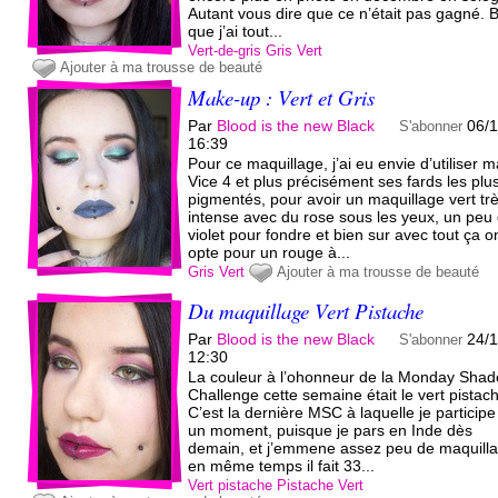
Autant vous dire que ce n’était pas gagné. 
que j’ai tout...
Vert-de-gris
Gris
Vert
Ajouter à ma trousse de beauté
Make-up : Vert et Gris
Par
Blood is the new Black
06/1
S'abonner
16:39
Pour ce maquillage, j’ai eu envie d’utiliser 
Vice 4 et plus précisément ses fards les plu
pigmentés, pour avoir un maquillage vert tr
intense avec du rose sous les yeux, un peu
violet pour fondre et bien sur avec tout ça o
opte pour un rouge à...
Gris
Vert
Ajouter à ma trousse de beauté
Du maquillage Vert Pistache
Par
Blood is the new Black
24/
S'abonner
12:30
La couleur à l’ohonneur de la Monday Sha
Challenge cette semaine était le vert pistac
C’est la dernière MSC à laquelle je particip
un moment, puisque je pars en Inde dès
demain, et j’emmene assez peu de maquill
en même temps il fait 33...
Vert pistache
Pistache
Vert