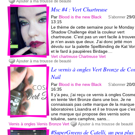
Ajouter à ma trousse de beauté
Msc #4 : Vert Chartreuse
Par
Blood is the new Black
29/
S'abonner
13:15
Le thème de cette semaine pour le Monday
Shadow Challenge était la couleur vert
chartreuse. C’est pas un vert facile à trouver
je n’en avais que deux. J’ai donc jetté mon
dévolu sur la palette Spellbinding de Kat Vo
et le fard à paupières Birdage....
Vert chartreuse
Chartreuse
Vert
Ajouter à ma trousse de beauté
Le vernis à ongles Vert Bronze de C
Nail
Par
Blood is the new Black
20/
S'abonner
16:35
Il y’a peu, j’ai reçu ce vernis à ongles Cosm
en teinte Vert Bronze dans une box. Je ne
connaissais pas cette marque de la marque
laboratoires Lisandra et il se trouve que c’es
une marque qui propose des vernis soins
toluène, sans camphre, sans...
Vernis à ongles
Vernis
Bronze
Vert
Ajouter à ma trousse de beauté
#SuperGreens de Catelli, un peu plus