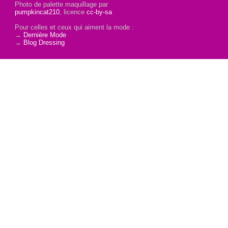
Photo de palette maquillage par
pumpkincat210
, licence
cc-by-sa
Pour celles et ceux qui aiment la mode :
→
Dernière Mode
→
Blog Dressing