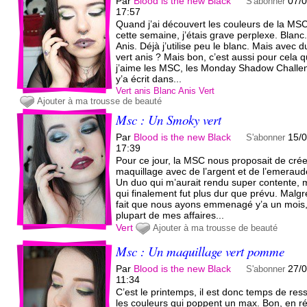
Par
Blood is the new Black
07/
S'abonner
17:57
Quand j’ai découvert les couleurs de la MS
cette semaine, j’étais grave perplexe. Blanc.
Anis. Déjà j’utilise peu le blanc. Mais avec d
vert anis ? Mais bon, c’est aussi pour cela 
j’aime les MSC, les Monday Shadow Challe
y’a écrit dans...
Vert anis
Blanc
Anis
Vert
Ajouter à ma trousse de beauté
Msc : Un Smoky vert
Par
Blood is the new Black
15/
S'abonner
17:39
Pour ce jour, la MSC nous proposait de cré
maquillage avec de l’argent et de l’emeraud
Un duo qui m’aurait rendu super contente, 
qui finalement fut plus dur que prévu. Malgr
fait que nous ayons emmenagé y’a un mois,
plupart de mes affaires...
Vert
Ajouter à ma trousse de beauté
Msc : Un maquillage vert pomme
Par
Blood is the new Black
27/
S'abonner
11:34
C’est le printemps, il est donc temps de ress
les couleurs qui poppent un max. Bon, en ré