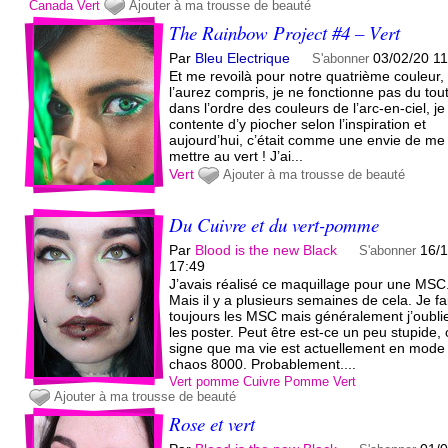
Canada
Vert
Ajouter à ma trousse de beauté
The Rainbow Project #4 – Vert
Par
Bleu Electrique
03/02/20 1
S'abonner
Et me revoilà pour notre quatrième couleur,
l’aurez compris, je ne fonctionne pas du tou
dans l’ordre des couleurs de l’arc-en-ciel, j
contente d’y piocher selon l’inspiration et
aujourd’hui, c’était comme une envie de me
mettre au vert ! J’ai...
Vert
Ajouter à ma trousse de beauté
Du Cuivre et du vert-pomme
Par
Blood is the new Black
16/
S'abonner
17:49
J’avais réalisé ce maquillage pour une MSC
Mais il y a plusieurs semaines de cela. Je fa
toujours les MSC mais généralement j’oubli
les poster. Peut être est-ce un peu stupide, 
signe que ma vie est actuellement en mode
chaos 8000. Probablement....
Vert pomme
Cuivre
Pomme
Vert
Ajouter à ma trousse de beauté
Rose et vert