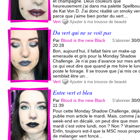
et champagne. Deux couleurs que
heureusement j’ai dans ma palette Spellbo
de Kat Von D. J’ai donc réalité un smoky ver
parce que j’aime bien porter du vert....
Vert
Ajouter à ma trousse de beauté
Du vert qui ne se voit pas
Par
Blood is the new Black
30/
S'abonner
20:28
Bon, aujourd’hui, il fallait faire un make-up
emeraude et gris pour la Monday Shadow
Challenge. Je n’ai pas d’avance sur mes arti
ce qui veut dire que quand je me foire le lund
poste le foirage. Il se trouve que j’ai mis ce 
semblait être un...
Vert
Ajouter à ma trousse de beauté
Entre vert et bleu
Par
Blood is the new Black
30/
S'abonner
11:39
Pour cette Monday Shadow Challenge, déjà
publie mon article le mardi. Mais, comme j’ai
week-end en décalé, on peut dire que mon
mardi c’est votre lundi, non ? Non ? Vraimen
Enfin, toujours est-il que la MSC nous propo
de mélanger vert foncé...