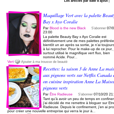
Les articles par date d'ajout
|
Maquillage Vert avec la palette Beaut
Bay x Ayo Coralie
Par
Blood is the new Black
07/
S'abonner
23:00
La palette Beauty Bay x Ayo Coralie est
définitivement une de mes palettes préférée
bientôt un an après sa sortie, je n’ai toujour
à lui reprocher. Pour le make-up de ce jour, j
surtout utilisé le magnifique vert fluo, bien
nommé Acide. Pour...
Vert
Ajouter à ma trousse de beauté
Recettes: la saison 3 de Anne La mai
aux pignons verts sur Netflix Canada 
on cuisine inspiration Anne La Maiso
pignons verts
Par
Être Radieuse
07/10/20 21
S'abonner
Tant qu'à avoir un peu de temps en confine
j'ai décidé de me remettre à bloguer sur Etr
Radieuse. Depuis le confinement, j'en ai pro
pour créer une nouvelle entreprise qui verra le jour à...