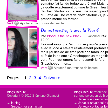
semaine j'ai fait du fudge au thé vert Matcha
ça goûte exactement comme le Green Tea L
de chez Starbucks. Je suis une super grand
du Latte au Thé vert de chez Starbucks, je l
prends même en format...
Vert
Ajouter à ma trousse de beauté
Du vert électrique avec la Vice 4
Par
Blood is the new Black
25/1
S'abonner
12:00
Les make-up que j’ai proposé jusqu’a prése
avec la Vice 4 étaient relativement portables
mais j’ai décidé de tirer parti des fards les p
oufs de la palette : Grasshopper un magnifi
vert. Pour réellement faire ressortir le fard
Grasshopper, rien...
Vert
Ajouter à ma trousse de beauté
Pages :
1
2
3
4
Suivante
Blogs Beauté
Blogs Beauté
référence l
Copyright © 2010 Stéphane Gigandet
sur une sélection de blo
→
Je veux en savoir plu
→
le blog
→
Je veux savoir qui a 
→
Suivez-moi sur Twitter
→
Je veux contacter le 