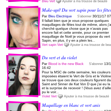
Bleu
Vert
Ajouter à ma trousse de beauté
Make-up// Du vert sapin pour les fête
Par
Bleu Electrique
30/11/17 0
S'abonner
Il fallait bien que je vous propose quelques
maquillages de fêtes tout de même, alors j’a
cherché quelque chose que je n’avais pas
encore fait et cette année, pour ce premier
maquillage de Noël je vous propose du vert
Sapin, en plus, il y en a plein les...
Vert sapin
Vert
Ajouter à ma trousse de bea
Du vert et du violet
Par
Blood is the new Black
13/1
S'abonner
16:42
Pour la MSC de cette semaine, les couleurs
imposées étaient le Vert de Gris et le Violine.
se trouve que ces deux couleurs figurent da
Saint and Sinner de Kat Von D que j’ai eu la 
et la surprise de recevoir ! (Vous avez d’aill
pu le voir...
Violet
Vert
Ajouter à ma trousse de beauté
Maquillage en blanc et vert anis