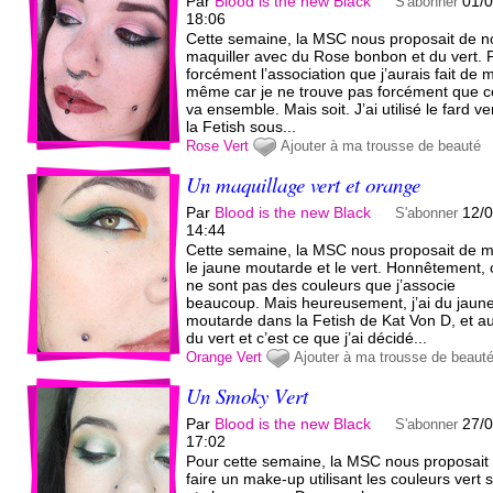
Par
Blood is the new Black
01/
S'abonner
18:06
Cette semaine, la MSC nous proposait de 
maquiller avec du Rose bonbon et du vert. 
forcément l’association que j’aurais fait de 
même car je ne trouve pas forcément que c
va ensemble. Mais soit. J’ai utilisé le fard ve
la Fetish sous...
Rose
Vert
Ajouter à ma trousse de beauté
Un maquillage vert et orange
Par
Blood is the new Black
12/
S'abonner
14:44
Cette semaine, la MSC nous proposait de m
le jaune moutarde et le vert. Honnêtement, 
ne sont pas des couleurs que j’associe
beaucoup. Mais heureusement, j’ai du jaun
moutarde dans la Fetish de Kat Von D, et au
du vert et c’est ce que j’ai décidé...
Orange
Vert
Ajouter à ma trousse de beaut
Un Smoky Vert
Par
Blood is the new Black
27/
S'abonner
17:02
Pour cette semaine, la MSC nous proposait
faire un make-up utilisant les couleurs vert 