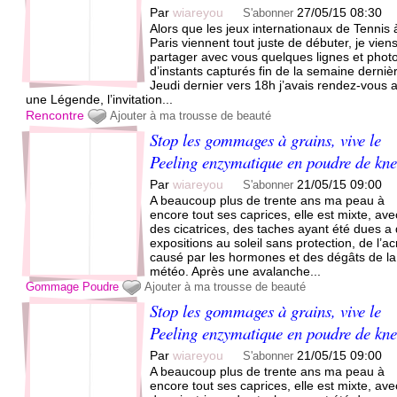
Par
wiareyou
27/05/15 08:30
S'abonner
Alors que les jeux internationaux de Tennis 
Paris viennent tout juste de débuter, je vien
partager avec vous quelques lignes et phot
d’instants capturés fin de la semaine derniè
Jeudi dernier vers 18h j’avais rendez-vous 
une Légende, l’invitation...
Rencontre
Ajouter à ma trousse de beauté
Stop les gommages à grains, vive le
Peeling enzymatique en poudre de kn
Par
wiareyou
21/05/15 09:00
S'abonner
A beaucoup plus de trente ans ma peau à
encore tout ses caprices, elle est mixte, ave
des cicatrices, des taches ayant été dues a
expositions au soleil sans protection, de l’a
causé par les hormones et des dégâts de la
météo. Après une avalanche...
Gommage
Poudre
Ajouter à ma trousse de beauté
Stop les gommages à grains, vive le
Peeling enzymatique en poudre de kn
Par
wiareyou
21/05/15 09:00
S'abonner
A beaucoup plus de trente ans ma peau à
encore tout ses caprices, elle est mixte, ave