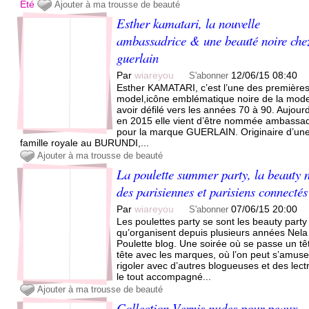
Été
Ajouter à ma trousse de beauté
Esther kamatari, la nouvelle
ambassadrice & une beauté noire che
guerlain
Par
wiareyou
12/06/15 08:40
S'abonner
Esther KAMATARI, c’est l’une des premières
model,icône emblématique noire de la mod
avoir défilé vers les années 70 à 90. Aujourd
en 2015 elle vient d’être nommée ambassad
pour la marque GUERLAIN. Originaire d’un
famille royale au BURUNDI,...
Ajouter à ma trousse de beauté
La poulette summer party, la beauty 
des parisiennes et parisiens connectés
Par
wiareyou
07/06/15 20:00
S'abonner
Les poulettes party se sont les beauty party
qu’organisent depuis plusieurs années Nela
Poulette blog. Une soirée où se passe un tê
tête avec les marques, où l’on peut s’amuse
rigoler avec d’autres blogueuses et des lect
le tout accompagné...
Ajouter à ma trousse de beauté
Collection Vernis nudes pour peaux