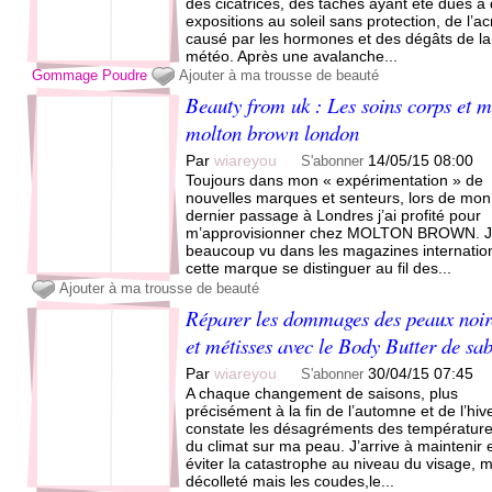
des cicatrices, des taches ayant été dues a
expositions au soleil sans protection, de l’a
causé par les hormones et des dégâts de la
météo. Après une avalanche...
Gommage
Poudre
Ajouter à ma trousse de beauté
Beauty from uk : Les soins corps et 
molton brown london
Par
wiareyou
14/05/15 08:00
S'abonner
Toujours dans mon « expérimentation » de
nouvelles marques et senteurs, lors de mon
dernier passage à Londres j’ai profité pour
m’approvisionner chez MOLTON BROWN. J’
beaucoup vu dans les magazines internati
cette marque se distinguer au fil des...
Ajouter à ma trousse de beauté
Réparer les dommages des peaux noir
et métisses avec le Body Butter de sa
Par
wiareyou
30/04/15 07:45
S'abonner
A chaque changement de saisons, plus
précisément à la fin de l’automne et de l’hive
constate les désagréments des température
du climat sur ma peau. J’arrive à maintenir 
éviter la catastrophe au niveau du visage, 
décolleté mais les coudes,le...