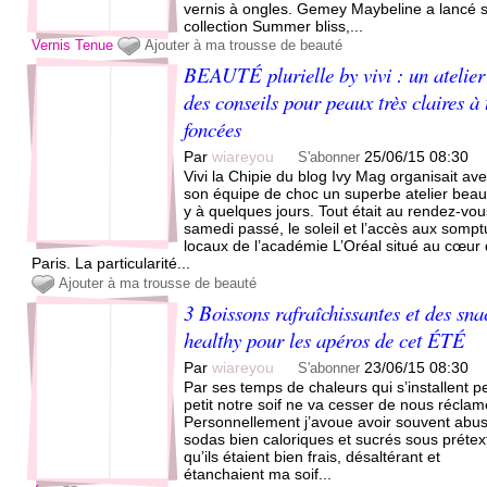
vernis à ongles. Gemey Maybeline a lancé 
collection Summer bliss,...
Vernis
Tenue
Ajouter à ma trousse de beauté
BEAUTÉ plurielle by vivi : un atelier
des conseils pour peaux très claires à 
foncées
Par
wiareyou
25/06/15 08:30
S'abonner
Vivi la Chipie du blog Ivy Mag organisait av
son équipe de choc un superbe atelier beaut
y à quelques jours. Tout était au rendez-vo
samedi passé, le soleil et l’accès aux somp
locaux de l’académie L’Oréal situé au cœur
Paris. La particularité...
Ajouter à ma trousse de beauté
3 Boissons rafraîchissantes et des sna
healthy pour les apéros de cet ÉTÉ
Par
wiareyou
23/06/15 08:30
S'abonner
Par ses temps de chaleurs qui s’installent pe
petit notre soif ne va cesser de nous réclam
Personnellement j’avoue avoir souvent abu
sodas bien caloriques et sucrés sous prétex
qu’ils étaient bien frais, désaltérant et
étanchaient ma soif...