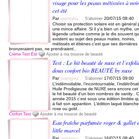
visage pour les peaux métissées à noi
cet été
Par
wiareyou
20/07/15 08:40
S'abonner
Choisir sa protection solaire est en général
une mince affaire. Si il y’a bien un mythe, u
légende urbaine comme je le dis souvent qu
existent au sujet des peaux mates, noires,
métissés et ébènes c’est que ses dernières
bronzeraient pas, ne prendraient...
Crème
Test
Été
Ajouter à ma trousse de beauté
Test : Le hit beauté de nuxe et l’exfoli
doux confort bio BEAUTÉ by nuxe
Par
wiareyou
17/07/15 09:00
S'abonner
L’indémodable, l’incontournable, l’indétrôna
Huile Prodigieuse de NUXE sera encore cet
le hit beauté d’un bon nombres de vanity . 
année 2015 c’est sous une édition limitée qu
à fait son apparition. L’édition laqué blanche
rose ou gold...
Confort
Test
Ajouter à ma trousse de beauté
Eau fraîche parfumée roger & gallet e
little marcel
Par
wiareyou
16/07/15 08:40
S'abonner