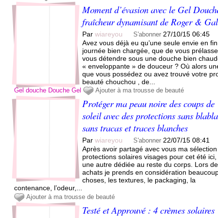
Moment d’évasion avec le Gel Douch
fraîcheur dynamisant de Roger & Gal
Par
wiareyou
27/10/15 06:45
S'abonner
Avez vous déjà eu qu’une seule envie en fin
journée bien chargée, que de vous prélasse
vous détendre sous une douche bien chaud
« enveloppante » de douceur ? Où alors une
que vous possédez ou avez trouvé votre pro
beauté chouchou , de...
Gel douche
Douche
Gel
Ajouter à ma trousse de beauté
Protéger ma peau noire des coups de
soleil avec des protections sans blabla
sans tracas et traces blanches
Par
wiareyou
22/07/15 08:41
S'abonner
Après avoir partagé avec vous ma sélection
protections solaires visages pour cet été ici, 
une autre dédiée au reste du corps. Lors d
achats je prends en considération beaucou
choses, les textures, le packaging, la
contenance, l’odeur,...
Ajouter à ma trousse de beauté
Testé et Approuvé : 4 crèmes solaires