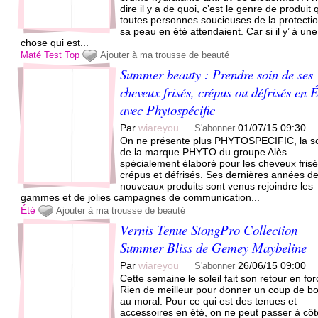
dire il y a de quoi, c’est le genre de produit
toutes personnes soucieuses de la protecti
sa peau en été attendaient. Car si il y’ à une
chose qui est...
Maté
Test
Top
Ajouter à ma trousse de beauté
Summer beauty : Prendre soin de ses
cheveux frisés, crépus ou défrisés en 
avec Phytospécific
Par
wiareyou
01/07/15 09:30
S'abonner
On ne présente plus PHYTOSPECIFIC, la 
de la marque PHYTO du groupe Alès
spécialement élaboré pour les cheveux frisé
crépus et défrisés. Ses dernières années d
nouveaux produits sont venus rejoindre les
gammes et de jolies campagnes de communication...
Été
Ajouter à ma trousse de beauté
Vernis Tenue StongPro Collection
Summer Bliss de Gemey Maybeline
Par
wiareyou
26/06/15 09:00
S'abonner
Cette semaine le soleil fait son retour en for
Rien de meilleur pour donner un coup de b
au moral. Pour ce qui est des tenues et
accessoires en été, on ne peut passer à cô