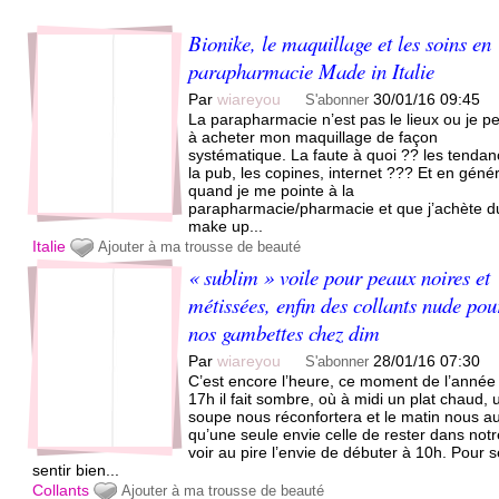
Bionike, le maquillage et les soins en
parapharmacie Made in Italie
Par
wiareyou
30/01/16 09:45
S'abonner
La parapharmacie n’est pas le lieux ou je p
à acheter mon maquillage de façon
systématique. La faute à quoi ?? les tendan
la pub, les copines, internet ??? Et en géné
quand je me pointe à la
parapharmacie/pharmacie et que j’achète d
make up...
Italie
Ajouter à ma trousse de beauté
« sublim » voile pour peaux noires et
métissées, enfin des collants nude pou
nos gambettes chez dim
Par
wiareyou
28/01/16 07:30
S'abonner
C’est encore l’heure, ce moment de l’année
17h il fait sombre, où à midi un plat chaud, 
soupe nous réconfortera et le matin nous a
qu’une seule envie celle de rester dans notre
voir au pire l’envie de débuter à 10h. Pour 
sentir bien...
Collants
Ajouter à ma trousse de beauté