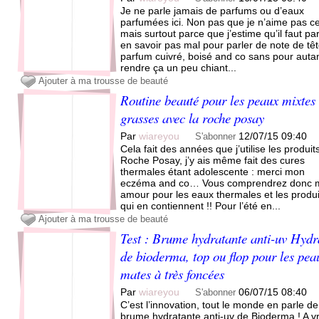
Je ne parle jamais de parfums ou d’eaux
parfumées ici. Non pas que je n’aime pas c
mais surtout parce que j’estime qu’il faut par
en savoir pas mal pour parler de note de têt
parfum cuivré, boisé and co sans pour auta
rendre ça un peu chiant...
Ajouter à ma trousse de beauté
Routine beauté pour les peaux mixtes
grasses avec la roche posay
Par
wiareyou
12/07/15 09:40
S'abonner
Cela fait des années que j’utilise les produit
Roche Posay, j’y ais même fait des cures
thermales étant adolescente : merci mon
eczéma and co… Vous comprendrez donc 
amour pour les eaux thermales et les produi
qui en contiennent !! Pour l’été en...
Ajouter à ma trousse de beauté
Test : Brume hydratante anti-uv Hydr
de bioderma, top ou flop pour les pea
mates à très foncées
Par
wiareyou
06/07/15 08:40
S'abonner
C’est l’innovation, tout le monde en parle de
brume hydratante anti-uv de Bioderma ! A vr