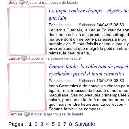
Body
Ajouter à ma trousse de beauté
La laque couleur champs – élysées de
guerlain
Par
wiareyou
24/04/15 08:30
S'abonner
Le vernis Guerlain, la Laque Couleur de so
doux nom est l’un des produits maquillage d
marque dont on ne parle pas assez à mon
humble avis. Si toutefois ils ont vu le jour il y
environ 2ans et que malgré le petit nombre
teintes, la beauté et la...
Laque
Ajouter à ma trousse de beauté
Femme fatale, la collection de perfect
eyeshadow pencil d’iman cosmetics
Par
wiareyou
13/04/15 08:30
S'abonner
Iman Cosmetics à de nouvelles choses pou
égailler nos trousses de beauté et notre rou
maquillage. Ses nouveautés printemps/été
coloré, pratique et facile à emporter auront
quoi nous rendre heureuse. La collection «
Femme fatale » se compose...
Femme
Ajouter à ma trousse de beauté
Pages :
1
2
3
4
5
6
7
8
Suivante