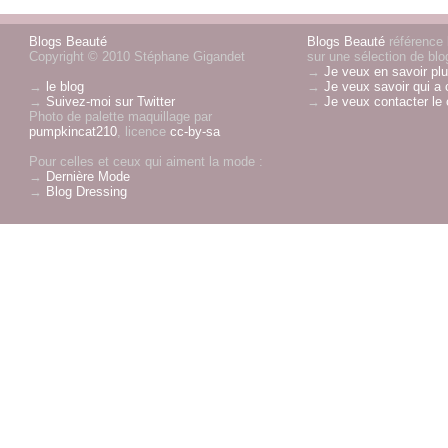
Blogs Beauté
Blogs Beauté
référence l
Copyright © 2010 Stéphane Gigandet
sur une sélection de blo
→
Je veux en savoir plu
→
le blog
→
Je veux savoir qui a 
→
Suivez-moi sur Twitter
→
Je veux contacter le 
Photo de palette maquillage par
pumpkincat210
, licence
cc-by-sa
Pour celles et ceux qui aiment la mode :
→
Dernière Mode
→
Blog Dressing