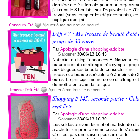
dernière a été infernale pour mon organism
j'ai cumulé 3 boulots, soit l'équivalent de 70
travail (sans compter les déplacements), ce
explique que j'ai......
Concours
Été
Ajouter à ma trousse de beauté
Défi # 7 : Ma trousse de beauté d'été 
moins de 30 euros
Par
Apologie d'une shopping-addicte
30/06/13 16:45
S'abonner
Nathalie, du blog Tendances Et Nouveautés
eu une idée de challenge très sympa : prop
aux blogueuses beauté de concocter une
trousse de beauté spéciale été à moins de 
euros. Le principe-même de ce challenge é
de mettre en avant le fait que......
Trousse
Défi
Été
Ajouter à ma trousse de beauté
Shopping # 145, seconde partie : Cel
sent l'été
Par
Apologie d'une shopping-addicte
23/06/13 16:30
S'abonner
Les soldes arrivent bientôt et ma liste de c
à acheter en promotion ne cesse de s'arrand
Ce n'est pas une raison pour arrêter le