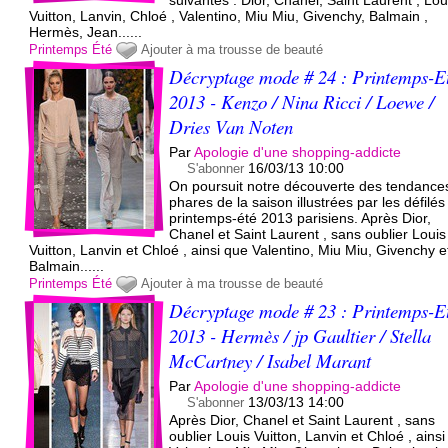
Vuitton, Lanvin, Chloé , Valentino, Miu Miu, Givenchy, Balmain ,
Hermès, Jean......
Printemps
Été
Ajouter à ma trousse de beauté
Décryptage mode # 24 : Printemps-E
2013 - Kenzo / Nina Ricci / Loewe /
Dries Van Noten
Par
Apologie d'une shopping-addicte
16/03/13 10:00
S'abonner
On poursuit notre découverte des tendance
phares de la saison illustrées par les défilés
printemps-été 2013 parisiens. Après Dior,
Chanel et Saint Laurent , sans oublier Louis
Vuitton, Lanvin et Chloé , ainsi que Valentino, Miu Miu, Givenchy e
Balmain......
Printemps
Été
Ajouter à ma trousse de beauté
Décryptage mode # 23 : Printemps-E
2013 - Hermès / jp Gaultier / Stella
McCartney / Isabel Marant
Par
Apologie d'une shopping-addicte
13/03/13 14:00
S'abonner
Après Dior, Chanel et Saint Laurent , sans
oublier Louis Vuitton, Lanvin et Chloé , ains