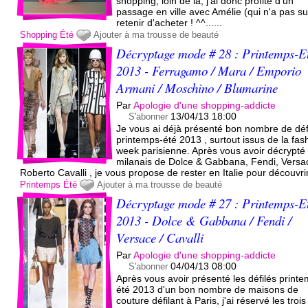
shopping, loin de là, j'ai donc profité d'un
passage en ville avec Amélie (qui n'a pas s
retenir d'acheter ! ^^......
Shopping
Été
Ajouter à ma trousse de beauté
Décryptage mode # 28 : Printemps-E
2013 - Ferragamo / Mara / Emporio
Armani / Moschino / Blumarine
Par
Apologie d'une shopping-addicte
13/04/13 18:00
S'abonner
Je vous ai déjà présenté bon nombre de déf
printemps-été 2013 , surtout issus de la fas
week parisienne. Après vous avoir décrypté 
milanais de Dolce & Gabbana, Fendi, Versa
Roberto Cavalli , je vous propose de rester en Italie pour découvrir.
Printemps
Été
Ajouter à ma trousse de beauté
Décryptage mode # 27 : Printemps-E
2013 - Dolce & Gabbana / Fendi /
Versace / Cavalli
Par
Apologie d'une shopping-addicte
04/04/13 08:00
S'abonner
Après vous avoir présenté les défilés print
été 2013 d'un bon nombre de maisons de
couture défilant à Paris, j'ai réservé les trois