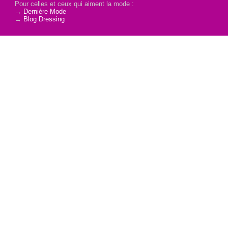
Pour celles et ceux qui aiment la mode :
→
Dernière Mode
→
Blog Dressing