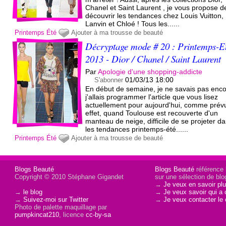
Chanel et Saint Laurent , je vous propose d
découvrir les tendances chez Louis Vuitton,
Lanvin et Chloé ! Tous les......
Printemps
Été
Ajouter à ma trousse de beauté
Décryptage mode # 20 : Printemps-E
2013 - Dior / Chanel / Saint Laurent
Par
Apologie d'une shopping-addicte
01/03/13 18:00
S'abonner
En début de semaine, je ne savais pas enco
j'allais programmer l'article que vous lisez
actuellement pour aujourd'hui, comme prév
effet, quand Toulouse est recouverte d'un
manteau de neige, difficile de se projeter d
les tendances printemps-été......
Printemps
Été
Ajouter à ma trousse de beauté
Blogs Beauté
Blogs Beauté
référence l
Copyright © 2010 Stéphane Gigandet
sur une sélection de blo
→
Je veux en savoir plu
→
le blog
→
Je veux savoir qui a 
→
Suivez-moi sur Twitter
→
Je veux contacter le 
Photo de palette maquillage par
pumpkincat210
, licence
cc-by-sa