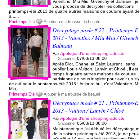
Valentino, Miu Miu, Givenchy et Balmain , je
vous propose de décrypter les collections
printemps-été 2013 de quatre autres maisons de couture ayant dé
à......
Printemps
Été
Ajouter à ma trousse de beauté
Décryptage mode # 22 : Printemps-E
2013 - Valentino / Miu Miu / Givench
Balmain
Par
Apologie d'une shopping-addicte
07/03/13 08:00
S'abonner
Après Dior, Chanel et Saint Laurent , sans
oublier Louis Vuitton, Lanvin et Chloé , il est
temps à quatre autres maisons de couture
parisienne de nous inspirer pour avoir un st
de ouf pour le printemps-été 2013 ! Aujourd'hui, c'est Valentino, M
Miu,......
Printemps
Été
Ajouter à ma trousse de beauté
Décryptage mode # 21 : Printemps-E
2013 - Vuitton / Lanvin / Chloé
Par
Apologie d'une shopping-addicte
05/03/13 08:00
S'abonner
Maintenant que j'ai débuté les décryptage 
de la saison printemps-été 2013, je ne peux
m'arrêter ! Aussi, après les collections Dior,