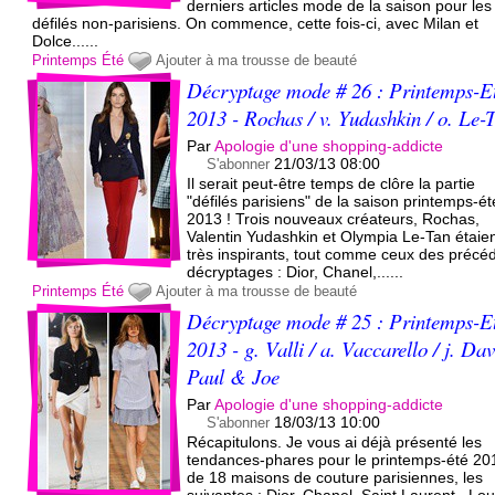
derniers articles mode de la saison pour les
défilés non-parisiens. On commence, cette fois-ci, avec Milan et
Dolce......
Printemps
Été
Ajouter à ma trousse de beauté
Décryptage mode # 26 : Printemps-E
2013 - Rochas / v. Yudashkin / o. Le-
Par
Apologie d'une shopping-addicte
21/03/13 08:00
S'abonner
Il serait peut-être temps de clôre la partie
"défilés parisiens" de la saison printemps-ét
2013 ! Trois nouveaux créateurs, Rochas,
Valentin Yudashkin et Olympia Le-Tan étaie
très inspirants, tout comme ceux des précé
décryptages : Dior, Chanel,......
Printemps
Été
Ajouter à ma trousse de beauté
Décryptage mode # 25 : Printemps-E
2013 - g. Valli / a. Vaccarello / j. Dav
Paul & Joe
Par
Apologie d'une shopping-addicte
18/03/13 10:00
S'abonner
Récapitulons. Je vous ai déjà présenté les
tendances-phares pour le printemps-été 20
de 18 maisons de couture parisiennes, les
suivantes : Dior, Chanel, Saint Laurent , Lou