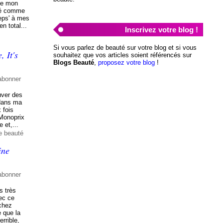
 de mon
isé comme
eps' à mes
en total...
Inscrivez votre blog !
Si vous parlez de beauté sur votre blog et si vous
 It's
souhaitez que vos articles soient référencés sur
Blogs Beauté
,
proposez votre blog
!
abonner
ouver des
 dans ma
 fois
 Monoprix
 et,...
e beauté
ine
abonner
s très
vec ce
chez
e que la
errible,