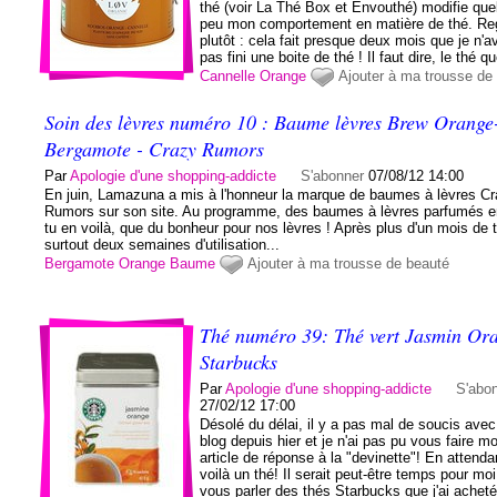
thé (voir La Thé Box et Envouthé) modifie que
peu mon comportement en matière de thé. Re
plutôt : cela fait presque deux mois que je n'a
pas fini une boite de thé ! Il faut dire, le thé qu
Cannelle
Orange
Ajouter à ma trousse de
Soin des lèvres numéro 10 : Baume lèvres Brew Orange
Bergamote - Crazy Rumors
Par
Apologie d'une shopping-addicte
S'abonner
07/08/12 14:00
En juin, Lamazuna a mis à l'honneur la marque de baumes à lèvres C
Rumors sur son site. Au programme, des baumes à lèvres parfumés e
tu en voilà, que du bonheur pour nos lèvres ! Après plus d'un mois de t
surtout deux semaines d'utilisation...
Bergamote
Orange
Baume
Ajouter à ma trousse de beauté
Thé numéro 39: Thé vert Jasmin Ora
Starbucks
Par
Apologie d'une shopping-addicte
S'abo
27/02/12 17:00
Désolé du délai, il y a pas mal de soucis avec
blog depuis hier et je n'ai pas pu vous faire m
article de réponse à la "devinette"! En attenda
voilà un thé! Il serait peut-être temps pour mo
vous parler des thés Starbucks que j'ai acheté