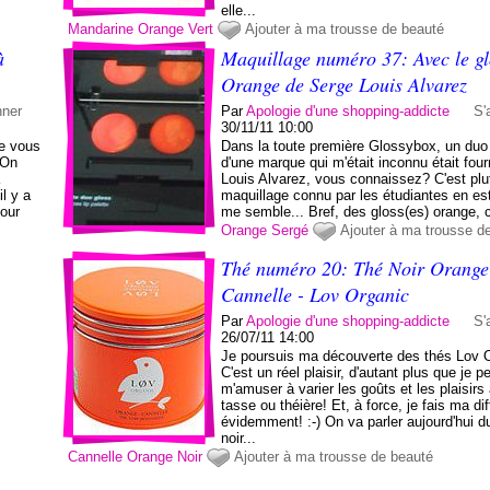
elle...
Mandarine
Orange
Vert
Ajouter à ma trousse de beauté
à
Maquillage numéro 37: Avec le gl
Orange de Serge Louis Alvarez
nner
Par
Apologie d'une shopping-addicte
S'
30/11/11 10:00
ue vous
Dans la toute première Glossybox, un duo
 On
d'une marque qui m'était inconnu était four
a
Louis Alvarez, vous connaissez? C'est plu
l y a
maquillage connu par les étudiantes en est
pour
me semble... Bref, des gloss(es) orange, c
Orange
Sergé
Ajouter à ma trousse d
Thé numéro 20: Thé Noir Orange
Cannelle - Lov Organic
Par
Apologie d'une shopping-addicte
S'
26/07/11 14:00
Je poursuis ma découverte des thés Lov 
C'est un réel plaisir, d'autant plus que je p
m'amuser à varier les goûts et les plaisir
tasse ou théière! Et, à force, je fais ma diff
évidemment! :-) On va parler aujourd'hui 
noir...
Cannelle
Orange
Noir
Ajouter à ma trousse de beauté