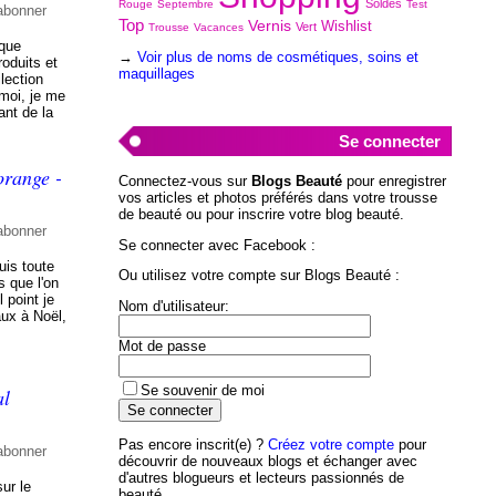
Soldes
Rouge
Septembre
Test
abonner
Top
Vernis
Wishlist
Vert
Trousse
Vacances
rque
→
Voir plus de noms de cosmétiques, soins et
oduits et
maquillages
lection
moi, je me
ant de la
Se connecter
'orange -
Connectez-vous sur
Blogs Beauté
pour enregistrer
vos articles et photos préférés dans votre trousse
de beauté ou pour inscrire votre blog beauté.
abonner
Se connecter avec Facebook :
uis toute
Ou utilisez votre compte sur Blogs Beauté :
s que l'on
 point je
Nom d'utilisateur:
aux à Noël,
Mot de passe
Se souvenir de moi
al
Pas encore inscrit(e) ?
Créez votre compte
pour
abonner
découvrir de nouveaux blogs et échanger avec
d'autres blogueurs et lecteurs passionnés de
ur le
beauté.