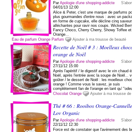
Par
Apologie d'une shopping-addicte
S'abo
04/01/13 12:00
Alice & Peter, c'est une marque de parfums po
plus gourmandes d'entre nous : avec un pack
en forme de cupcake, elle décline cinq saveur
alléchantes pour ravir nos coups. Wicked Berr
Fancy Choco, Cherry Cherry, Showy Toffee et
Orange...
Eau de parfum
Orange
Parfum
Ajouter à ma trousse de beauté
Recette de Noël # 3 : Moelleux choco
orange de Noël
Par
Apologie d'une shopping-addicte
S'abo
27/11/12 15:00
Après l'apéritif / le digestif avec le vin chaud 
Noël, après l'entrée avec la soupe de Noël... vo
goûter / le dessert de Noël : les moelleux choc
orange ! Comme vous le savez, je suis
complètement fan de l'orange en tant qu' "odeu
Chocolat
Orange
Ajouter à ma trousse de
Thé # 66 : Rooibos Orange-Cannelle
Lov Organic
Par
Apologie d'une shopping-addicte
S'abo
22/11/12 12:30
Force est de constater que l'avènement des 