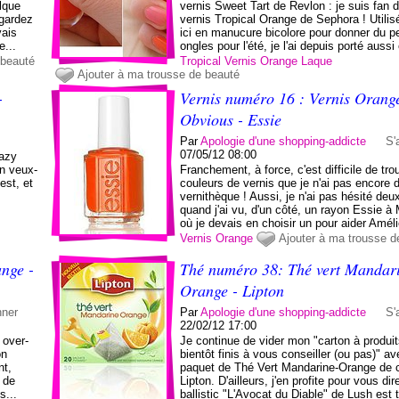
lque
vernis Sweet Tart de Revlon : je suis fan
gardez
vernis Tropical Orange de Sephora ! Util
vais
ici en manucure bicolore pour donner du p
e...
ongles pour l'été, je l'ai depuis porté aussi 
 beauté
Tropical
Vernis
Orange
Laque
Ajouter à ma trousse de beauté
-
Vernis numéro 16 : Vernis Orange,
Obvious - Essie
Par
Apologie d'une shopping-addicte
S'
07/05/12 08:00
razy
n veux-
Franchement, à force, c'est difficile de tr
est, et
couleurs de vernis que je n'ai pas encore
vernithèque ! Aussi, je n'ai pas hésité deux
quand j'ai vu, d'un côté, un rayon Essie à
où je devais en choisir un pour aider Amélie
Vernis
Orange
Ajouter à ma trousse d
nge -
Thé numéro 38: Thé vert Mandar
Orange - Lipton
nner
Par
Apologie d'une shopping-addicte
S'
22/02/12 17:00
 over-
Je continue de vider mon "carton à produit
on
bientôt finis à vous conseiller (ou pas)" a
nt,
paquet de Thé Vert Mandarine-Orange de 
i de
Lipton. D'ailleurs, j'en profite pour vous dir
s...
ballistic "L'Avocat du Diable" de Lush est t