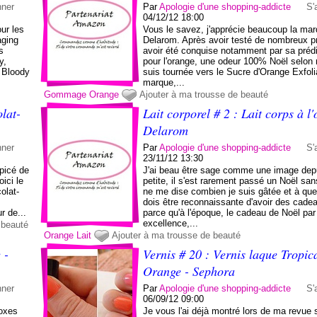
nner
Par
Apologie d'une shopping-addicte
S'
04/12/12 18:00
ur les
Vous le savez, j'apprécie beaucoup la ma
aging
Delarom. Après avoir testé de nombreux pr
s
avoir été conquise notamment par sa prédi
y,
pour l'orange, une odeur 100% Noël selon 
 Bloody
suis tournée vers le Sucre d'Orange Exfoli
marque,...
Gommage
Orange
Ajouter à ma trousse de beauté
lat-
Lait corporel # 2 : Lait corps à l
Delarom
nner
Par
Apologie d'une shopping-addicte
S'
23/11/12 13:30
épicé de
J'ai beau être sage comme une image dep
ici le
petite, il s'est rarement passé un Noël san
olat-
ne me dise combien je suis gâtée et à quel
dois être reconnaissante d'avoir des cade
r de...
parce qu'à l'époque, le cadeau de Noël par
excellence,...
 beauté
Orange
Lait
Ajouter à ma trousse de beauté
 -
Vernis # 20 : Vernis laque Tropic
Orange - Sephora
nner
Par
Apologie d'une shopping-addicte
S'
06/09/12 09:00
boxes
Je vous l'ai déjà montré lors de ma revue s