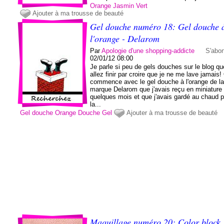
Orange
Jasmin
Vert
Ajouter à ma trousse de beauté
Gel douche numéro 18: Gel douche 
l'orange - Delarom
Par
Apologie d'une shopping-addicte
S'abo
02/01/12 08:00
Je parle si peu de gels douches sur le blog q
allez finir par croire que je ne me lave jamais!
commence avec le gel douche à l'orange de l
marque Delarom que j'avais reçu en miniature i
quelques mois et que j'avais gardé au chaud 
la...
Gel douche
Orange
Douche
Gel
Ajouter à ma trousse de beauté
Maquillage numéro 20: Color block