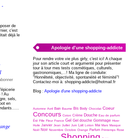
 -
oposer de
ier, c'est
tait déjà le
Apologie d'une shopping-addicte
Pour rendre votre vie plus girly, c'est ici! A chaque
s
jour son article court et argumenté pour présenter
tour à tour mes tests cosmétiques, culturels,
l
gastronomiques,...! Ma ligne de conduite:
"Honnêteté, objectivité, spontanéité et féminité"!
abonner
Contactez-moi à: shopping-addicte@hotmail.fr
'épicerie
Blog :
Apologie d'une shopping-addicte
é ! Au
gre, sels,
 pot en
ndants......
Coeur
Bis
Bain
Body
Automne
Avril
Baume
Chocolat
Concours
Douche
Crème
Coton
Eau de parfum
Gel
Gel douche
Gommage
Été
Fille
Fleur
France
Hiver
range
Janvier
Lait
Mai
Huile
Jean
Juillet
Juin
Lotion
Mars
Masque
Noir
Parfum
Noël
Novembre
Octobre
Orange
Printemps
Rose
Shopping