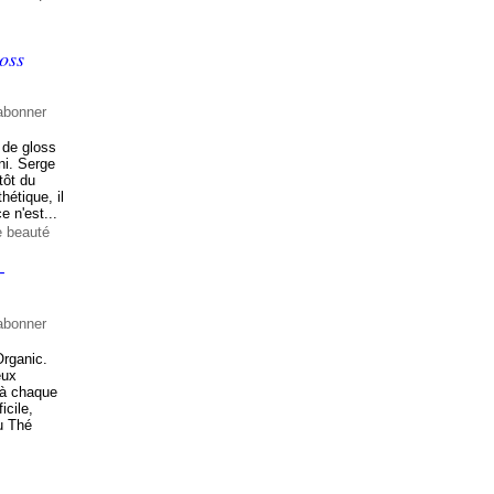
oss
abonner
 de gloss
ni. Serge
tôt du
hétique, il
e n'est...
e beauté
-
abonner
Organic.
eux
s à chaque
icile,
du Thé