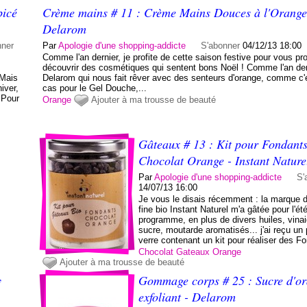
picé
Crème mains # 11 : Crème Mains Douces à l'Orange
Delarom
nner
Par
Apologie d'une shopping-addicte
S'abonner
04/12/13 18:00
Comme l'an dernier, je profite de cette saison festive pour vous pr
découvrir des cosmétiques qui sentent bons Noël ! Comme l'an dern
 Mais
Delarom qui nous fait rêver avec des senteurs d'orange, comme c'é
iver,
cas pour le Gel Douche,...
 Pour
Orange
Ajouter à ma trousse de beauté
Gâteaux # 13 : Kit pour Fondant
Chocolat Orange - Instant Nature
Par
Apologie d'une shopping-addicte
S'
14/07/13 16:00
Je vous le disais récemment : la marque d
fine bio Instant Naturel m'a gâtée pour l'ét
programme, en plus de divers huiles, vinai
sucre, moutarde aromatisés... j'ai reçu un
verre contenant un kit pour réaliser des Fo
Chocolat
Gateaux
Orange
Ajouter à ma trousse de beauté
y
Gommage corps # 25 : Sucre d'o
exfoliant - Delarom