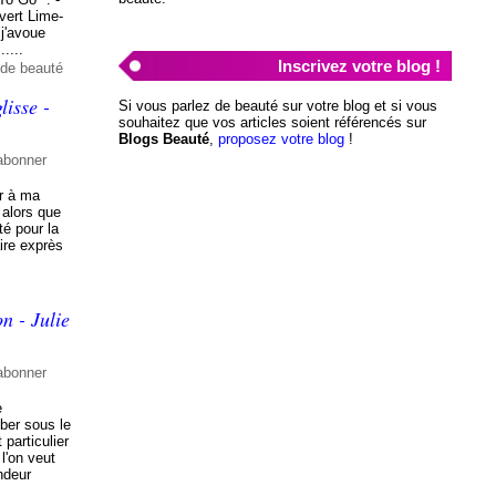
 vert Lime-
 j'avoue
....
Inscrivez votre blog !
 de beauté
lisse -
Si vous parlez de beauté sur votre blog et si vous
souhaitez que vos articles soient référencés sur
Blogs Beauté
,
proposez votre blog
!
abonner
er à ma
, alors que
té pour la
aire exprès
on - Julie
abonner
e
ber sous le
 particulier
l'on veut
ndeur