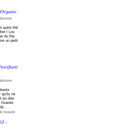
 Organic
abonner
n autre thé
fret I Lov
ue du thé.
ire un petit
oxifiant
abonner
liants
 qu'ils ne
t en tête
u Granité
de...
de beauté
il -