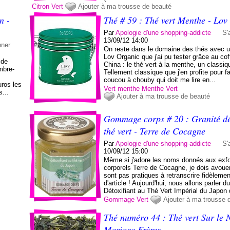
Citron
Vert
Ajouter à ma trousse de beauté
n -
Thé # 59 : Thé vert Menthe - Lov
Par
Apologie d'une shopping-addicte
S'
13/09/12 14:00
nner
On reste dans le domaine des thés avec u
Lov Organic que j'ai pu tester grâce au cof
 de
China : le thé vert à la menthe, un classiq
embre-
Tellement classique que j'en profite pour fa
coucou à chouby qui doit me lire en...
uros les
Vert menthe
Menthe
Vert
...
Ajouter à ma trousse de beauté
Gommage corps # 20 : Granité dét
thé vert - Terre de Cocagne
Par
Apologie d'une shopping-addicte
S'
10/09/12 15:00
Même si j'adore les noms donnés aux exfo
corporels Terre de Cocagne, je dois avouer
sont pas pratiques à retranscrire fidèlemen
d'article ! Aujourd'hui, nous allons parler d
Détoxifiant au Thé Vert Impérial du Japon 
Gommage
Vert
Ajouter à ma trousse 
Thé numéro 44 : Thé vert Sur le N
Mariage Frères