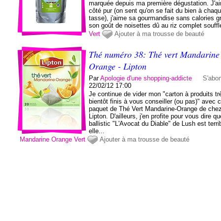
marquée depuis ma première dégustation. J'a
côté pur (on sent qu'on se fait du bien à chaq
tasse), j'aime sa gourmandise sans calories g
son goût de noisettes dû au riz complet soufflé
Vert
Ajouter à ma trousse de beauté
Thé numéro 38: Thé vert Mandarine
Orange - Lipton
Par
Apologie d'une shopping-addicte
S'abo
22/02/12 17:00
Je continue de vider mon "carton à produits tr
bientôt finis à vous conseiller (ou pas)" avec 
paquet de Thé Vert Mandarine-Orange de che
Lipton. D'ailleurs, j'en profite pour vous dire qu
ballistic "L'Avocat du Diable" de Lush est terri
elle...
Mandarine
Orange
Vert
Ajouter à ma trousse de beauté