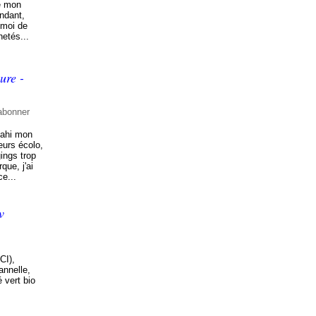
re mon
endant,
r moi de
hetés...
ure -
abonner
vahi mon
eurs écolo,
ings trop
que, j'ai
ce...
v
CI),
annelle,
 vert bio