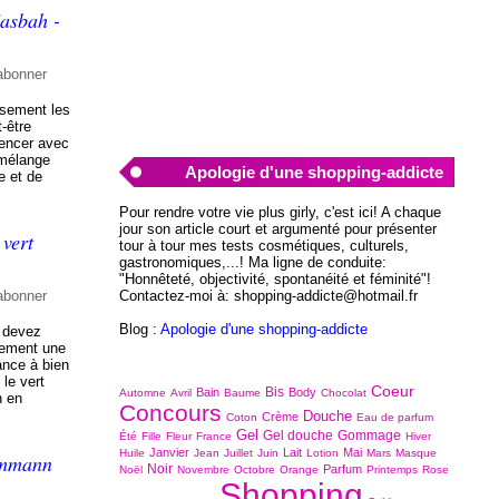
Casbah -
abonner
usement les
-être
encer avec
 mélange
Apologie d'une shopping-addicte
e et de
Pour rendre votre vie plus girly, c'est ici! A chaque
jour son article court et argumenté pour présenter
 vert
tour à tour mes tests cosmétiques, culturels,
gastronomiques,...! Ma ligne de conduite:
"Honnêteté, objectivité, spontanéité et féminité"!
abonner
Contactez-moi à: shopping-addicte@hotmail.fr
Blog :
Apologie d'une shopping-addicte
 devez
chement une
ance à bien
 le vert
Coeur
Bis
Bain
Body
Automne
Avril
Baume
Chocolat
n en
Concours
Douche
Crème
Coton
Eau de parfum
Gel
Gel douche
Gommage
Été
Fille
Fleur
France
Hiver
Janvier
Lait
Mai
Huile
Jean
Juillet
Juin
Lotion
Mars
Masque
ammann
Noir
Parfum
Noël
Novembre
Octobre
Orange
Printemps
Rose
Shopping