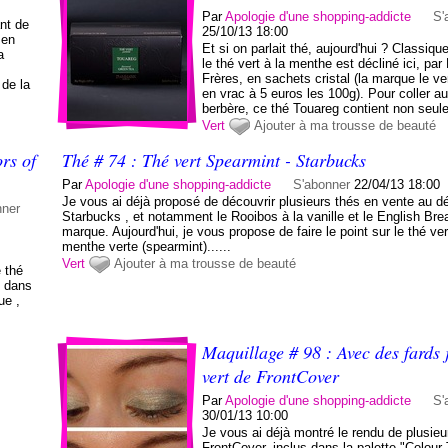
Par
Apologie d'une shopping-addicte
S'
nt de
25/10/13 18:00
 en
Et si on parlait thé, aujourd'hui ? Classiqu
a
le thé vert à la menthe est décliné ici, p
Frères, en sachets cristal (la marque le v
 de la
en vrac à 5 euros les 100g). Pour coller au 
berbère, ce thé Touareg contient non seul
Vert
Ajouter à ma trousse de beauté
ors of
Thé # 74 : Thé vert Spearmint - Starbucks
Par
Apologie d'une shopping-addicte
S'abonner
22/04/13 18:00
Je vous ai déjà proposé de découvrir plusieurs thés en vente au dé
nner
Starbucks , et notamment le Rooibos à la vanille et le English Bre
marque. Aujourd'hui, je vous propose de faire le point sur le thé ver
menthe verte (spearmint)......
Vert
Ajouter à ma trousse de beauté
e thé
e dans
ue ,
Maquillage # 98 : Avec des fards 
vert de FrontCover
Par
Apologie d'une shopping-addicte
S'
30/01/13 10:00
Je vous ai déjà montré le rendu de plusieu
FrontCover, inclus dans la palette "Colour 