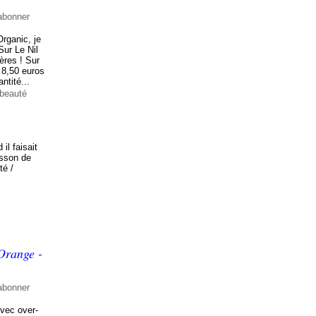
abonner
rganic, je
Sur Le Nil
ères ! Sur
e 8,50 euros
ntité...
 beauté
il faisait
isson de
té /
Orange -
abonner
avec over-