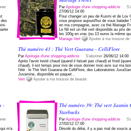
nner
Par
Apologie d'une shopping-addicte
S'
27/06/12 14:00
st
Pour changer un peu de Kusmi et de Lov O
e des
vous propose aujourd'hui de vous balader 
ini-
en ma compagnie, avec ce thé Mariage Fr
arler
Le Nil est un thé vert disponible au prix d
les 100g en vrac (ou 13 euros la même qua
Mariage
Vert
Ajouter à ma trousse de
Thé numéro 43 : Thé Vert Guarana - CelliFlore
Par
Apologie d'une shopping-addicte
S'abonner
26/06/12 14:00
Après l'avoir testé chaud (quand il faisait pas chaud) et froid (quand 
chaud), il est temps pour moi de vous donner mon avis sur ma bo
l'été : le Thé Vert Guarana de CelliFlore, des Laboratoires JuvaSan
Juvamine, disponible en paquet...
Vert
Ajouter à ma trousse de beauté
 -
Thé numéro 39: Thé vert Jasmin 
Starbucks
nner
Par
Apologie d'une shopping-addicte
S'
27/02/12 17:00
 qui m'a
Désolé du délai, il y a pas mal de soucis 