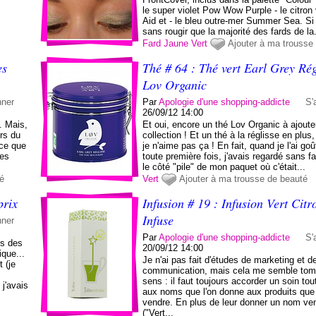
le super violet Pow Wow Purple - le citron
Aid et - le bleu outre-mer Summer Sea. Si
sans rougir que la majorité des fards de la..
Fard
Jaune
Vert
Ajouter à ma trousse
es
Thé # 64 : Thé vert Earl Grey Rég
Lov Organic
nner
Par
Apologie d'une shopping-addicte
S'
26/09/12 14:00
. Mais,
Et oui, encore un thé Lov Organic à ajout
ers du
collection ! Et un thé à la réglisse en plus
rce que
je n'aime pas ça ! En fait, quand je l'ai goû
les
toute première fois, j'avais regardé sans f
le côté "pile" de mon paquet où c'était...
té
Vert
Ajouter à ma trousse de beauté
prix
Infusion # 19 : Infusion Vert Citr
Infuse
nner
Par
Apologie d'une shopping-addicte
S'
gs des
20/09/12 14:00
ique...
Je n'ai pas fait d'études de marketing et d
 (je
communication, mais cela me semble tom
sens : il faut toujours accorder un soin tout
 j'avais
aux noms que l'on donne aux produits que 
vendre. En plus de leur donner un nom ve
("Vert...