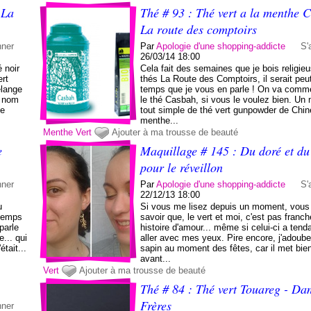
 La
Thé # 93 : Thé vert a la menthe 
La route des comptoirs
nner
Par
Apologie d'une shopping-addicte
S'
26/03/14 18:00
 noir
Cela fait des semaines que je bois religie
ert
thés La Route des Comptoirs, il serait peut
élange
temps que je vous en parle ! On va comm
n nom
le thé Casbah, si vous le voulez bien. Un
ce
tout simple de thé vert gunpowder de Chin
menthe...
Menthe
Vert
Ajouter à ma trousse de beauté
e
Maquillage # 145 : Du doré et du
pour le réveillon
nner
Par
Apologie d'une shopping-addicte
S'
22/12/13 18:00
u
Si vous me lisez depuis un moment, vous
gtemps
savoir que, le vert et moi, c'est pas fran
parle
histoire d'amour... même si celui-ci a tend
... qui
aller avec mes yeux. Pire encore, j'adoube
tait...
sapin au moment des fêtes, car il met bie
avant...
Vert
Ajouter à ma trousse de beauté
Thé # 84 : Thé vert Touareg - D
Frères
nner