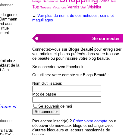
Soldes
Rouge
Septembre
Test
abonner
Top
Vernis
Wishlist
Vert
Trousse
Vacances
e du genre,
→
Voir plus de noms de cosmétiques, soins et
ar Dammann
maquillages
end aussi
rituel
ement...
Se connecter
Connectez-vous sur
Blogs Beauté
pour enregistrer
vos articles et photos préférés dans votre trousse
de beauté ou pour inscrire votre blog beauté.
tail chez
akfast de la
Se connecter avec Facebook :
t à la
Ou utilisez votre compte sur Blogs Beauté :
Nom d'utilisateur:
Mot de passe
jaune et
Se souvenir de moi
abonner
Pas encore inscrit(e) ?
Créez votre compte
pour
découvrir de nouveaux blogs et échanger avec
d'autres blogueurs et lecteurs passionnés de
rs fards
beauté.
To Go" : -