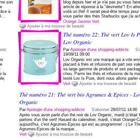
ime son
blog depuis hier et je n'ai pas pu vous fai
ue
article de réponse à la "devinette"! En att
râce à
voilà un thé! Il serait peut-être temps pou
...
vous parler des thés Starbucks que j'ai ac
Orange
Jasmin
Vert
Ajouter à ma trousse de beauté
Thé numéro 22: Thé vert Lov Is P
Lov Organic
nner
Par
Apologie d'une shopping-addicte
S'
19/09/11 09:00
ès
Lov Organic est une marque qui a vite en
ce
placard à thés et infusions de part ses val
z
sa large gamme de produits et ses packag
e la
chou. Parmi les thés et infusions de la mar
ble,
testé Lov Is Pure, dont nous allons parler 
Vert
Ajouter à ma trousse de beauté
Thé numéro 21: Thé vert bio Agrumes & Epices - Lo
Organic
Par
Apologie d'une shopping-addicte
S'abonner
28/07/11 14:00
Après vous avoir parlé d'un thé noir de Lov Organic, mardi (c'était I
parlons d'un thé vert! Hasard du calendrier, mardi, c'était Orange-C
aujourd'hui, c'est Agrumes-Epices qui est au programme! :-) Le Thé
Agrumes-Epices de la marque...
Vert
Ajouter à ma trousse de beauté