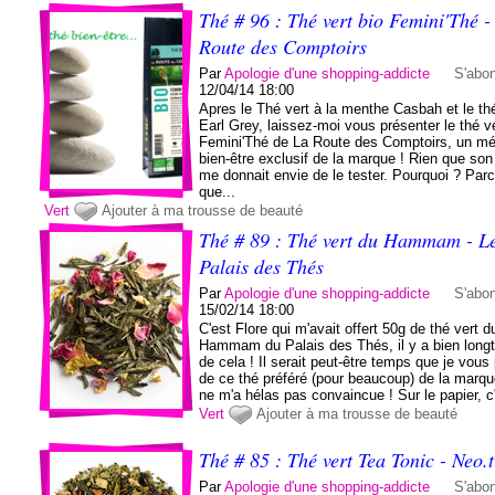
Thé # 96 : Thé vert bio Femini'Thé -
Route des Comptoirs
Par
Apologie d'une shopping-addicte
S'abo
12/04/14 18:00
Apres le Thé vert à la menthe Casbah et le thé
Earl Grey, laissez-moi vous présenter le thé v
Femini'Thé de La Route des Comptoirs, un m
bien-être exclusif de la marque ! Rien que so
me donnait envie de le tester. Pourquoi ? Par
que...
Vert
Ajouter à ma trousse de beauté
Thé # 89 : Thé vert du Hammam - L
Palais des Thés
Par
Apologie d'une shopping-addicte
S'abo
15/02/14 18:00
C'est Flore qui m'avait offert 50g de thé vert d
Hammam du Palais des Thés, il y a bien lon
de cela ! Il serait peut-être temps que je vous 
de ce thé préféré (pour beaucoup) de la marque
ne m'a hélas pas convaincue ! Sur le papier, c'é
Vert
Ajouter à ma trousse de beauté
Thé # 85 : Thé vert Tea Tonic - Neo.t
Par
Apologie d'une shopping-addicte
S'abo