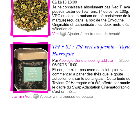
02/11/13 18:00
Je ne connaissais absolument pas Neo.T. ava
pouvoir tester ce Tea Tonic (7 euros les 100g,
VPC ou dans la maison de thé parisienne de l
marque) reçu dans la box de thé Envouthé.
Originalité et authenticité : les deux mots-clés
sélection de...
Vert
Ajouter à ma trousse de beauté
Thé # 82 : Thé vert au jasmin - Tayl
Harrogate
Par
Apologie d'une shopping-addicte
S'abo
06/07/13 18:00
Et non, ce n'est pas avec ce billet qu'on va
commencer à parler des thés que je goûte
actuellement sur le sol anglais ! Cette boite d
Taylors Of Harrogate m'a été offerte par mani
le cadre du Swap Adaptation Cinématographiq
c'est un thé......
Jasmin
Vert
Ajouter à ma trousse de beauté